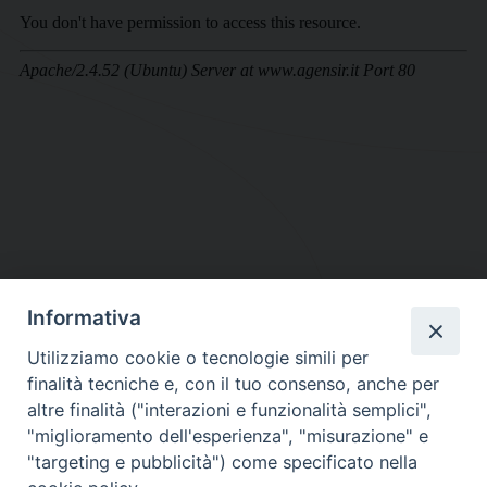
Informativa
DIOCESI SUBURBICARIA DI ALBANO
Utilizziamo cookie o tecnologie simili per
Contatti:
Tel.: 06.93268401 - Fax.: 06.9323844
finalità tecniche e, con il tuo consenso, anche per
E-mail:
curia@diocesidialbano.it
altre finalità ("interazioni e funzionalità semplici",
"miglioramento dell'esperienza", "misurazione" e
Orari:
dal Lunedì al Venerdì Ore: 9:00 - 13:00
"targeting e pubblicità") come specificato nella