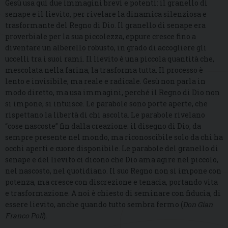
Gesù usa qui due immagini brevi e potenti: il granello di
senape e il lievito, per rivelare la dinamica silenziosa e
trasformante del Regno di Dio. Il granello di senape era
proverbiale per la sua piccolezza, eppure cresce fino a
diventare un alberello robusto, in grado di accogliere gli
uccelli tra i suoi rami. Il lievito è una piccola quantità che,
mescolata nella farina, la trasforma tutta. Il processo è
lento e invisibile, ma reale e radicale. Gesù non parla in
modo diretto, ma usa immagini, perché il Regno di Dio non
si impone, si intuisce. Le parabole sono porte aperte, che
rispettano la libertà di chi ascolta. Le parabole rivelano
“cose nascoste” fin dalla creazione: il disegno di Dio, da
sempre presente nel mondo, ma riconoscibile solo da chi ha
occhi aperti e cuore disponibile. Le parabole del granello di
senape e del lievito ci dicono che Dio ama agire nel piccolo,
nel nascosto, nel quotidiano. Il suo Regno non si impone con
potenza, ma cresce con discrezione e tenacia, portando vita
e trasformazione. A noi è chiesto di seminare con fiducia, di
essere lievito, anche quando tutto sembra fermo (
Don Gian
Franco Poli
).