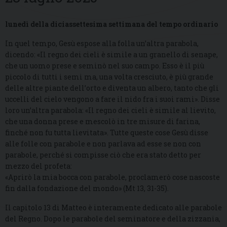
lunedì della diciassettesima settimana del tempo ordinario
In quel tempo, Gesù espose alla folla un’altra parabola,
dicendo: «Il regno dei cieli è simile a un granello di senape,
che un uomo prese e seminò nel suo campo. Esso è il più
piccolo di tutti i semi ma, una volta cresciuto, è più grande
delle altre piante dell’orto e diventa un albero, tanto che gli
uccelli del cielo vengono a fare il nido fra i suoi rami». Disse
loro un’altra parabola: «Il regno dei cieli è simile al lievito,
che una donna prese e mescolò in tre misure di farina,
finché non fu tutta lievitata». Tutte queste cose Gesù disse
alle folle con parabole e non parlava ad esse se non con
parabole, perché si compisse ciò che era stato detto per
mezzo del profeta:
«Aprirò la mia bocca con parabole, proclamerò cose nascoste
fin dalla fondazione del mondo» (Mt 13, 31-35).
Il capitolo 13 di Matteo è interamente dedicato alle parabole
del Regno. Dopo le parabole del seminatore e della zizzania,