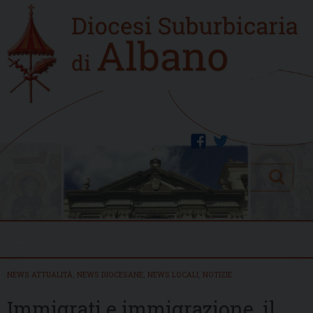
Skip
Home
to
new
content
facebook
twitter
Search
Menu
NEWS ATTUALITÀ
,
NEWS DIOCESANE
,
NEWS LOCALI
,
NOTIZIE
Immigrati e immigrazione, il