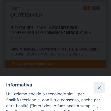
Informativa
DIOCESI SUBURBICARIA DI ALBANO
Utilizziamo cookie o tecnologie simili per
Contatti:
Tel.: 06.93268401 - Fax.: 06.9323844
finalità tecniche e, con il tuo consenso, anche per
E-mail:
curia@diocesidialbano.it
altre finalità ("interazioni e funzionalità semplici",