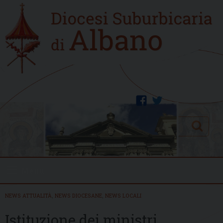
Skip
Home
to
new
content
facebook
twitter
Search
Menu
NEWS ATTUALITÀ
,
NEWS DIOCESANE
,
NEWS LOCALI
Istituzione dei ministri