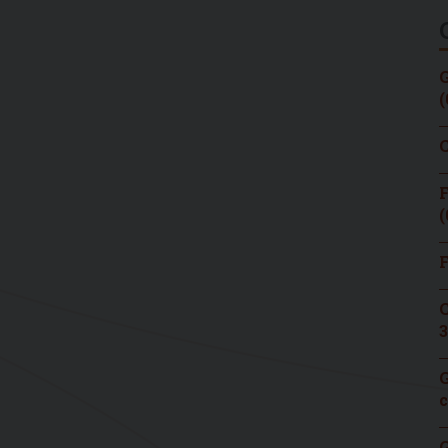
G
(
C
F
(
F
C
3
G
c
G