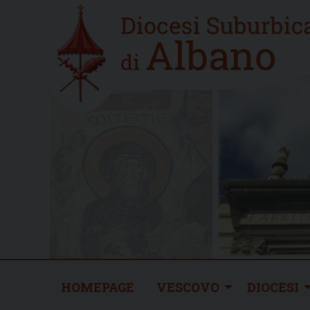
Skip
Home
to
new
content
HOMEPAGE
VESCOVO
DIOCESI