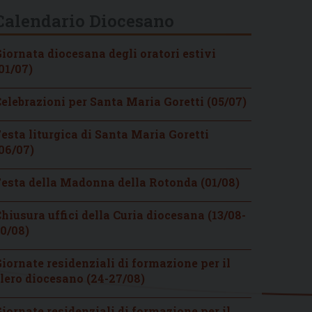
Calendario Diocesano
iornata diocesana degli oratori estivi
01/07)
elebrazioni per Santa Maria Goretti (05/07)
esta liturgica di Santa Maria Goretti
06/07)
esta della Madonna della Rotonda (01/08)
hiusura uffici della Curia diocesana (13/08-
0/08)
iornate residenziali di formazione per il
lero diocesano (24-27/08)
iornate residenziali di formazione per il