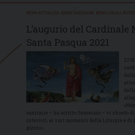
NEWS ATTUALITÀ
,
NEWS DIOCESANE
,
NEWS LOCALI
,
NOTIZ
L’augurio del Cardinale 
Santa Pasqua 2021
27/0
card
dell
attr
dell
alleg
«Non
sanitarie – ha scritto Semeraro – vi chiedo di
interiori, ai vari momenti della Liturgia e di
giorni».