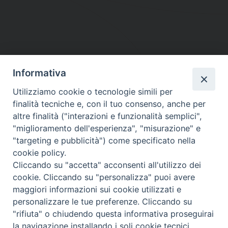
Informativa
DIOCESI SUBURBICARIA DI ALBANO
Utilizziamo cookie o tecnologie simili per
Contatti:
Tel.: 06.93268401 - Fax.: 06.9323844
finalità tecniche e, con il tuo consenso, anche per
E-mail:
curia@diocesidialbano.it
altre finalità ("interazioni e funzionalità semplici",
"miglioramento dell'esperienza", "misurazione" e
Orari:
dal Lunedì al Venerdì Ore: 9:00 - 13:00
"targeting e pubblicità") come specificato nella
cookie policy.
Orario ufficio Matrimoni:
Cliccando su "accetta" acconsenti all'utilizzo dei
Lunedì, Mercoledì e Venerdì, Ore 9:30 - 12:30
cookie. Cliccando su "personalizza" puoi avere
maggiori informazioni sui cookie utilizzati e
personalizzare le tue preferenze. Cliccando su
"rifiuta" o chiudendo questa informativa proseguirai
Diocesi Suburbicaria di Albano
la navigazione installando i soli cookie tecnici.
Copyright © 2021