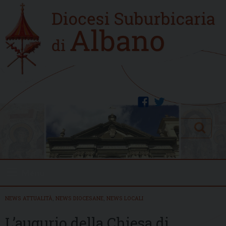
Skip
Home
to
new
content
facebook
twitter
Search
Menu
NEWS ATTUALITÀ
,
NEWS DIOCESANE
,
NEWS LOCALI
L’augurio della Chiesa di