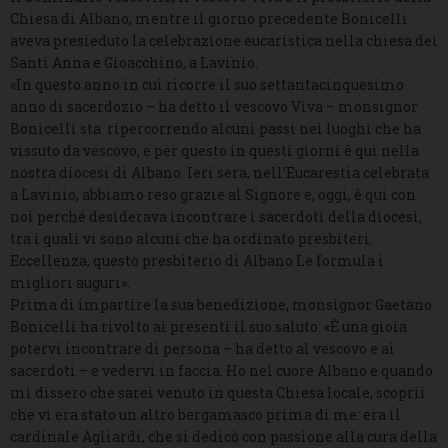
Chiesa di Albano, mentre il giorno precedente Bonicelli
aveva presieduto la celebrazione eucaristica nella chiesa dei
Santi Anna e Gioacchino, a Lavinio.
«In questo anno in cui ricorre il suo settantacinquesimo
anno di sacerdozio – ha detto il vescovo Viva – monsignor
Bonicelli sta ripercorrendo alcuni passi nei luoghi che ha
vissuto da vescovo, e per questo in questi giorni è qui nella
nostra diocesi di Albano. Ieri sera, nell’Eucarestia celebrata
a Lavinio, abbiamo reso grazie al Signore e, oggi, è qui con
noi perché desiderava incontrare i sacerdoti della diocesi,
tra i quali vi sono alcuni che ha ordinato presbiteri.
Eccellenza, questo presbiterio di Albano Le formula i
migliori auguri».
Prima di impartire la sua benedizione, monsignor Gaetano
Bonicelli ha rivolto ai presenti il suo saluto: «È una gioia
potervi incontrare di persona – ha detto al vescovo e ai
sacerdoti – e vedervi in faccia. Ho nel cuore Albano e quando
mi dissero che sarei venuto in questa Chiesa locale, scoprii
che vi era stato un altro bergamasco prima di me: era il
cardinale Agliardi, che si dedicò con passione alla cura della