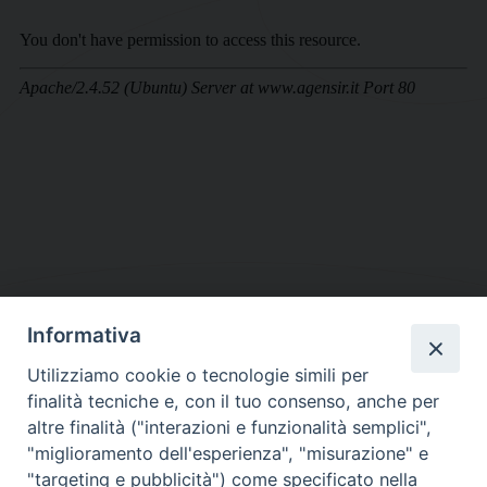
Informativa
DIOCESI SUBURBICARIA DI ALBANO
Utilizziamo cookie o tecnologie simili per
Contatti:
Tel.: 06.93268401 - Fax.: 06.9323844
finalità tecniche e, con il tuo consenso, anche per
E-mail:
curia@diocesidialbano.it
altre finalità ("interazioni e funzionalità semplici",
"miglioramento dell'esperienza", "misurazione" e
Orari:
dal Lunedì al Venerdì Ore: 9:00 - 13:00
"targeting e pubblicità") come specificato nella