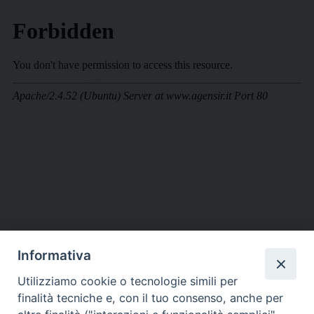
Informativa
DIOCESI SUBURBICARIA DI ALBANO
Utilizziamo cookie o tecnologie simili per
Contatti:
Tel.: 06.93268401 - Fax.: 06.9323844
finalità tecniche e, con il tuo consenso, anche per
E-mail:
curia@diocesidialbano.it