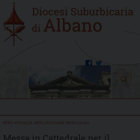
Skip
Home
to
new
content
facebook
twitter
Search
Menu
NEWS ATTUALITÀ
,
NEWS DIOCESANE
,
NEWS LOCALI
Messa in Cattedrale per il