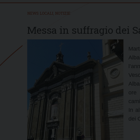
NEWS LOCALI
,
NOTIZIE
Messa in suffragio dei S
Mart
Alb
l’an
Vesc
Alba
ore 
cami
In a
dei 