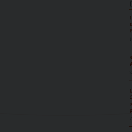
I
s
P
1
S
A
2
L
C
s
p
7