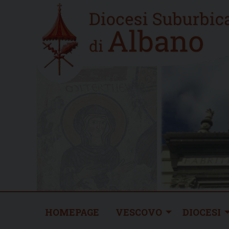
Skip
Home
to
new
content
HOMEPAGE
VESCOVO
DIOCESI