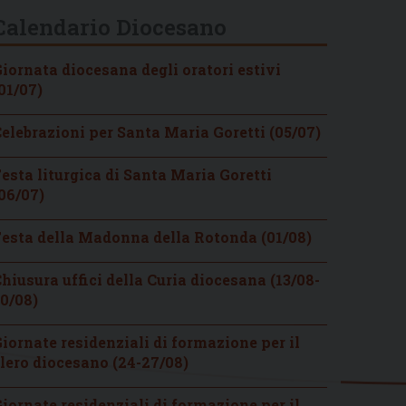
Calendario Diocesano
iornata diocesana degli oratori estivi
01/07)
elebrazioni per Santa Maria Goretti (05/07)
esta liturgica di Santa Maria Goretti
06/07)
esta della Madonna della Rotonda (01/08)
hiusura uffici della Curia diocesana (13/08-
0/08)
iornate residenziali di formazione per il
lero diocesano (24-27/08)
iornate residenziali di formazione per il