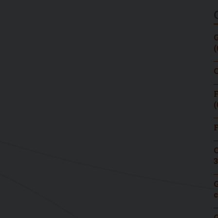
G
(
C
F
(
F
C
3
G
c
G