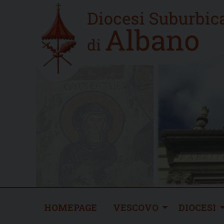
Skip
Home
to
new
content
HOMEPAGE
VESCOVO
DIOCESI