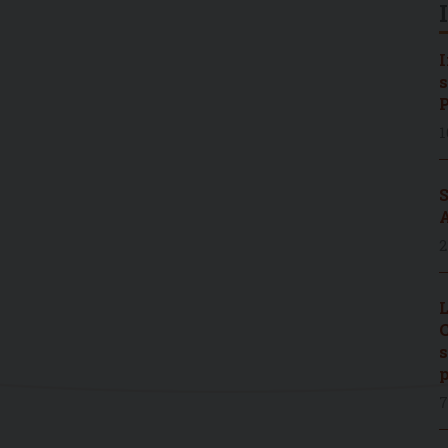
I
s
P
1
S
A
2
L
C
s
p
7