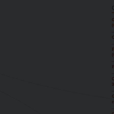
G
(
C
F
(
F
C
3
G
c
G