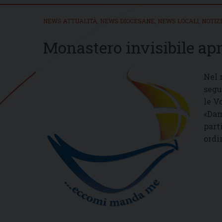
NEWS ATTUALITÀ
,
NEWS DIOCESANE
,
NEWS LOCALI
,
NOTIZ
Monastero invisibile apr
Nel 
segu
le V
«Dam
part
ordi