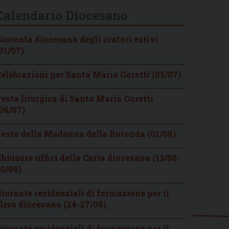
Calendario Diocesano
iornata diocesana degli oratori estivi
01/07)
elebrazioni per Santa Maria Goretti (05/07)
esta liturgica di Santa Maria Goretti
06/07)
esta della Madonna della Rotonda (01/08)
hiusura uffici della Curia diocesana (13/08-
0/08)
iornate residenziali di formazione per il
lero diocesano (24-27/08)
iornate residenziali di formazione per il