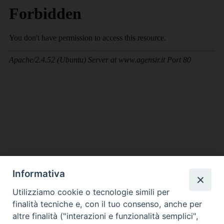
Informativa
DIOCESI SUBURBICARIA DI ALBANO
Utilizziamo cookie o tecnologie simili per
Contatti:
Tel.: 06.93268401 - Fax.: 06.9323844
finalità tecniche e, con il tuo consenso, anche per
E-mail:
curia@diocesidialbano.it
altre finalità ("interazioni e funzionalità semplici",