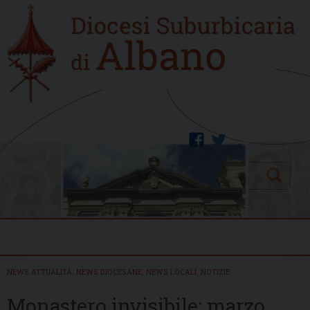
Skip
Home
to
new
content
facebook
twitter
Search
Menu
NEWS ATTUALITÀ
,
NEWS DIOCESANE
,
NEWS LOCALI
,
NOTIZIE
Monastero invisibile: marzo