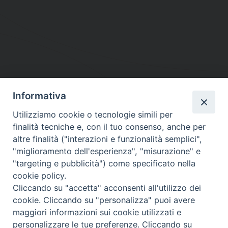
Informativa
DIOCESI SUBURBICARIA DI ALBANO
Utilizziamo cookie o tecnologie simili per
Contatti:
Tel.: 06.93268401 - Fax.: 06.9323844
finalità tecniche e, con il tuo consenso, anche per
E-mail:
curia@diocesidialbano.it
altre finalità ("interazioni e funzionalità semplici",
"miglioramento dell'esperienza", "misurazione" e
Orari:
dal Lunedì al Venerdì Ore: 9:00 - 13:00
"targeting e pubblicità") come specificato nella
cookie policy.
Orario ufficio Matrimoni:
Cliccando su "accetta" acconsenti all'utilizzo dei
Lunedì, Mercoledì e Venerdì, Ore 9:30 - 12:30
cookie. Cliccando su "personalizza" puoi avere
maggiori informazioni sui cookie utilizzati e
personalizzare le tue preferenze. Cliccando su