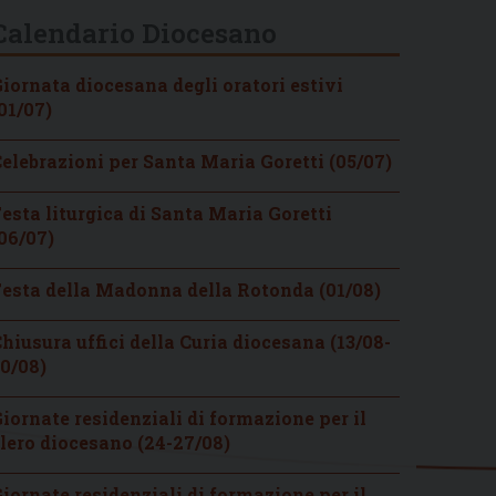
Calendario Diocesano
iornata diocesana degli oratori estivi
01/07)
elebrazioni per Santa Maria Goretti (05/07)
esta liturgica di Santa Maria Goretti
06/07)
esta della Madonna della Rotonda (01/08)
hiusura uffici della Curia diocesana (13/08-
0/08)
iornate residenziali di formazione per il
lero diocesano (24-27/08)
iornate residenziali di formazione per il