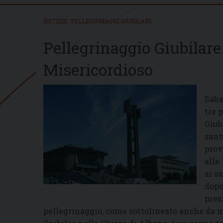
NOTIZIE
,
PELLEGRINAGGI GIUBILARI
Pellegrinaggio Giubilare
Misericordioso
Saba
tre 
Giub
sant
prov
alle
ai sa
dopo
pres
pellegrinaggio, come sottolineato anche da m