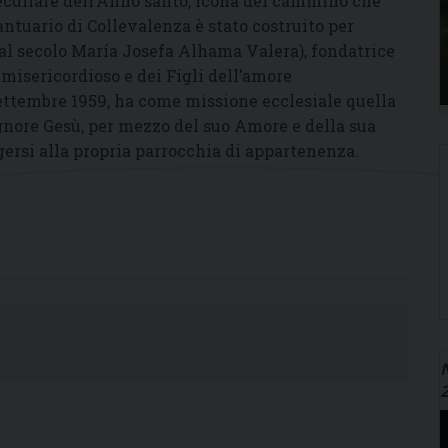
peculiare dell’Anno santo, icona del cammino che
antuario di Collevalenza è stato costruito per
al secolo María Josefa Alhama Valera), fondatrice
misericordioso e dei Figli dell’amore
ettembre 1959, ha come missione ecclesiale quella
gnore Gesù, per mezzo del suo Amore e della sua
gersi alla propria parrocchia di appartenenza.
N