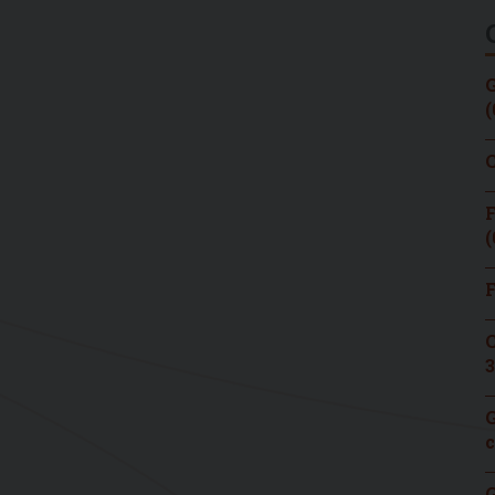
G
(
C
F
(
F
C
3
G
c
G