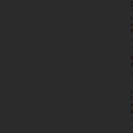
I
s
P
1
S
A
2
L
C
s
p
7