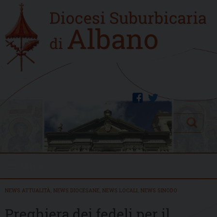
Skip
Home
to
new
content
facebook
twitter
Search
Menu
NEWS ATTUALITÀ
,
NEWS DIOCESANE
,
NEWS LOCALI
,
NEWS SINODO
Preghiera dei fedeli per il