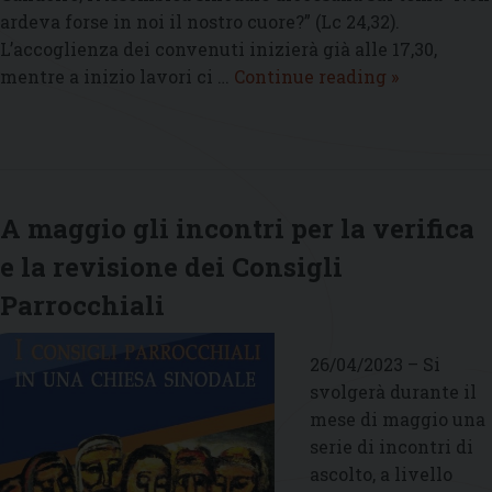
ardeva forse in noi il nostro cuore?” (Lc 24,32).
L’accoglienza dei convenuti inizierà già alle 17,30,
L’Assemble
mentre a inizio lavori ci …
Continue reading
»
sinodale
diocesana
lunedì
5
giugno
A maggio gli incontri per la verifica
al
e la revisione dei Consigli
Centro
Mariapoli
Parrocchiali
26/04/2023 – Si
svolgerà durante il
mese di maggio una
serie di incontri di
ascolto, a livello