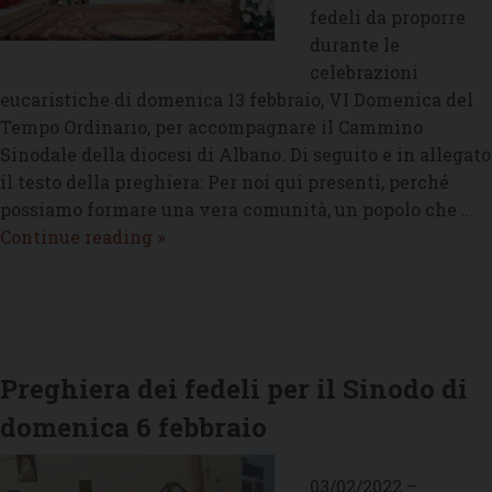
fedeli da proporre
durante le
celebrazioni
eucaristiche di domenica 13 febbraio, VI Domenica del
Tempo Ordinario, per accompagnare il Cammino
Sinodale della diocesi di Albano. Di seguito e in allegato
il testo della preghiera: Per noi qui presenti, perché
possiamo formare una vera comunità, un popolo che …
Preghiera
Continue reading
»
dei
fedeli
per
il
Sinodo
Preghiera dei fedeli per il Sinodo di
di
domenica 6 febbraio
domenica
13
febbraio
03/02/2022 –