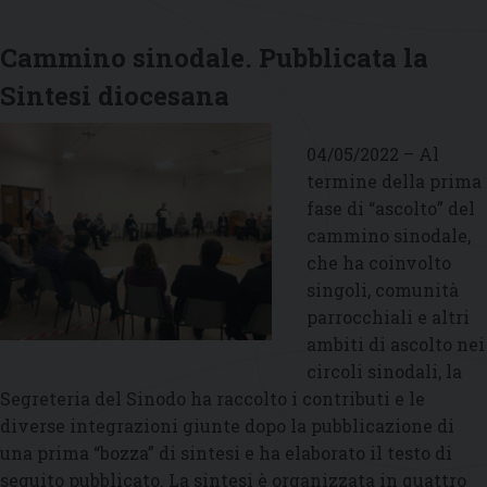
d
i
Cammino sinodale. Pubblicata la
u
Sintesi diocesana
C
s
04/05/2022 – Al
termine della prima
fase di “ascolto” del
cammino sinodale,
che ha coinvolto
singoli, comunità
parrocchiali e altri
ambiti di ascolto nei
circoli sinodali, la
Segreteria del Sinodo ha raccolto i contributi e le
diverse integrazioni giunte dopo la pubblicazione di
una prima “bozza” di sintesi e ha elaborato il testo di
seguito pubblicato. La sintesi è organizzata in quattro