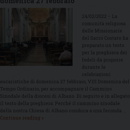
domenica 27 febbraio
Circoli
sinodali
24/02/2022 – La
comunità religiosa
delle Missionarie
del Sacro Costato ha
preparato un testo
per la preghiera dei
fedeli da proporre
durante le
celebrazioni
eucaristiche di domenica 27 febbraio, VIII Domenica del
Tempo Ordinario, per accompagnare il Cammino
Sinodale della diocesi di Albano. Di seguito e in allegato
il testo della preghiera: Perché il cammino sinodale
della nostra Chiesa di Albano conduca a una feconda …
Preghiera
Continue reading
»
dei