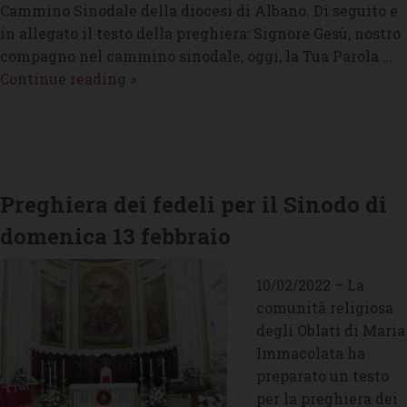
Cammino Sinodale della diocesi di Albano. Di seguito e
in allegato il testo della preghiera: Signore Gesù, nostro
compagno nel cammino sinodale, oggi, la Tua Parola …
Preghiera
Continue reading
»
dei
fedeli
per
il
Sinodo
Preghiera dei fedeli per il Sinodo di
di
domenica 13 febbraio
domenica
20
febbraio
10/02/2022 – La
comunità religiosa
degli Oblati di Maria
Immacolata ha
preparato un testo
per la preghiera dei