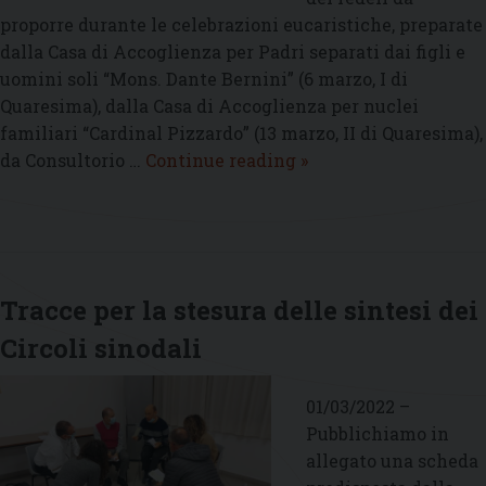
proporre durante le celebrazioni eucaristiche, preparate
dalla Casa di Accoglienza per Padri separati dai figli e
uomini soli “Mons. Dante Bernini” (6 marzo, I di
Quaresima), dalla Casa di Accoglienza per nuclei
familiari “Cardinal Pizzardo” (13 marzo, II di Quaresima),
Preghiere
da Consultorio …
Continue reading
»
dei
fedeli
per
il
Sinodo
Tracce per la stesura delle sintesi dei
nel
Circoli sinodali
tempo
della
Quaresima
01/03/2022 –
Pubblichiamo in
allegato una scheda