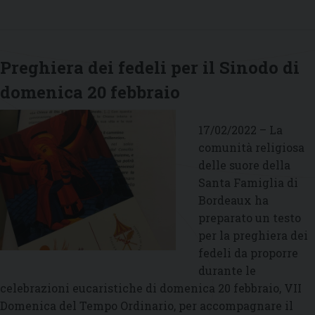
fedeli
per
il
Sinodo
Preghiera dei fedeli per il Sinodo di
di
domenica 20 febbraio
domenica
27
febbraio
17/02/2022 – La
comunità religiosa
delle suore della
Santa Famiglia di
Bordeaux ha
preparato un testo
per la preghiera dei
fedeli da proporre
durante le
celebrazioni eucaristiche di domenica 20 febbraio, VII
Domenica del Tempo Ordinario, per accompagnare il