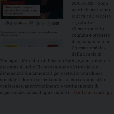
revisio
29/06/2022 – Sono
dei
aperte le iscrizioni
Consigl
(clicca qui) al corso
Parrocc
– gratuito –
«Discernimento
comune e processo
decisionale in una
Chiesa sinodale»
della Scuola di
Teologia e Ministero del Boston College, che inizierà il
prossimo 4 luglio. Il corso intende offrire alcune
dimensioni fondamentali per costruire una Chiesa
sinodale e durerà tre settimane, in cui saranno offerti
conferenze, approfondimenti e testimonianze di
D
esperienze ecclesiali già esistenti …
Continue reading
»
c
e
p