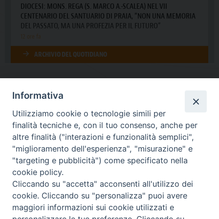
Informativa
DIOCESI SUBURBICARIA DI ALBANO
Utilizziamo cookie o tecnologie simili per
Contatti:
Tel.: 06.93268401 - Fax.: 06.9323844
finalità tecniche e, con il tuo consenso, anche per
E-mail:
curia@diocesidialbano.it
altre finalità ("interazioni e funzionalità semplici",
"miglioramento dell'esperienza", "misurazione" e
Orari:
dal Lunedì al Venerdì Ore: 9:00 - 13:00
"targeting e pubblicità") come specificato nella
cookie policy.
Orario ufficio Matrimoni:
Cliccando su "accetta" acconsenti all'utilizzo dei
Lunedì, Mercoledì e Venerdì, Ore 9:30 - 12:30
cookie. Cliccando su "personalizza" puoi avere
maggiori informazioni sui cookie utilizzati e