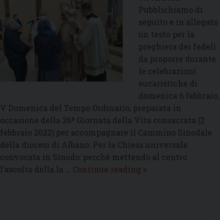
Pubblichiamo di
seguito e in allegato
un testo per la
preghiera dei fedeli
da proporre durante
le celebrazioni
eucaristiche di
domenica 6 febbraio,
V Domenica del Tempo Ordinario, preparata in
occasione della 26ª Giornata della Vita consacrata (2
febbraio 2022) per accompagnare il Cammino Sinodale
della diocesi di Albano: Per la Chiesa universale
convocata in Sinodo: perché mettendo al centro
Preghiera
l’ascolto della la …
Continue reading
»
dei
fedeli
per
il