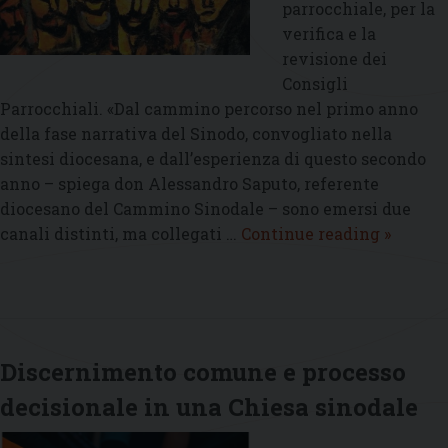
parrocchiale, per la
verifica e la
revisione dei
Consigli
Parrocchiali. «Dal cammino percorso nel primo anno
della fase narrativa del Sinodo, convogliato nella
sintesi diocesana, e dall’esperienza di questo secondo
anno – spiega don Alessandro Saputo, referente
diocesano del Cammino Sinodale – sono emersi due
A
canali distinti, ma collegati …
Continue reading
»
maggio
gli
incontr
per
la
Discernimento comune e processo
verifica
decisionale in una Chiesa sinodale
e
la