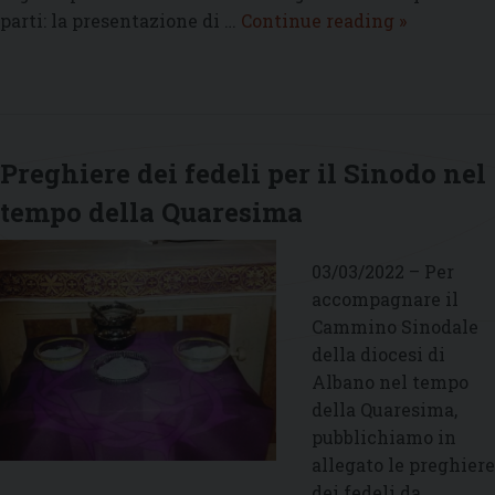
Cammino
parti: la presentazione di …
Continue reading
»
sinodale.
Pubblicata
la
Sintesi
diocesana
Preghiere dei fedeli per il Sinodo nel
tempo della Quaresima
03/03/2022 – Per
accompagnare il
Cammino Sinodale
della diocesi di
Albano nel tempo
della Quaresima,
pubblichiamo in
allegato le preghiere
dei fedeli da