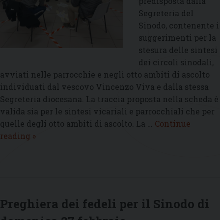
predisposta dalla
Segreteria del
Sinodo, contenente i
suggerimenti per la
stesura delle sintesi
dei circoli sinodali,
avviati nelle parrocchie e negli otto ambiti di ascolto
individuati dal vescovo Vincenzo Viva e dalla stessa
Segreteria diocesana. La traccia proposta nella scheda è
valida sia per le sintesi vicariali e parrocchiali che per
quelle degli otto ambiti di ascolto. La …
Continue
Tracce
reading
»
per
la
stesura
delle
sintesi
Preghiera dei fedeli per il Sinodo di
dei