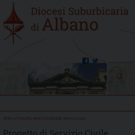
Skip
Home
to
new
content
facebook
twitter
Search
Menu
NEWS ATTUALITÀ
,
NEWS DIOCESANE
,
NEWS LOCALI
Progetto di Servizio Civile