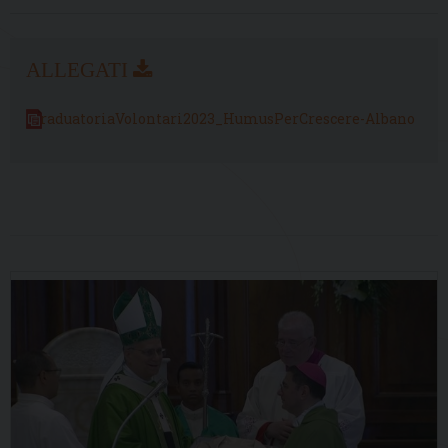
GraduatoriaVolontari2023_HumusPerCrescere-Albano