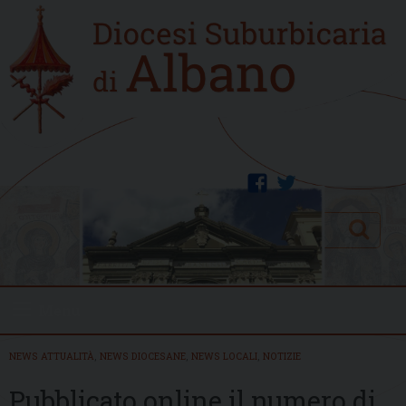
Skip
Home
to
new
content
facebook
twitter
Search
Menu
NEWS ATTUALITÀ
,
NEWS DIOCESANE
,
NEWS LOCALI
,
NOTIZIE
Pubblicato online il numero di