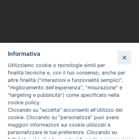
Informativa
DIOCESI SUBURBICARIA DI ALBANO
Utilizziamo cookie o tecnologie simili per
Contatti:
Tel.: 06.93268401 - Fax.: 06.9323844
finalità tecniche e, con il tuo consenso, anche per
E-mail:
curia@diocesidialbano.it
altre finalità ("interazioni e funzionalità semplici",
"miglioramento dell'esperienza", "misurazione" e
Orari:
dal Lunedì al Venerdì Ore: 9:00 - 13:00
"targeting e pubblicità") come specificato nella
cookie policy.
Orario ufficio Matrimoni:
Cliccando su "accetta" acconsenti all'utilizzo dei
Lunedì, Mercoledì e Venerdì, Ore 9:30 - 12:30
cookie. Cliccando su "personalizza" puoi avere
maggiori informazioni sui cookie utilizzati e
personalizzare le tue preferenze. Cliccando su