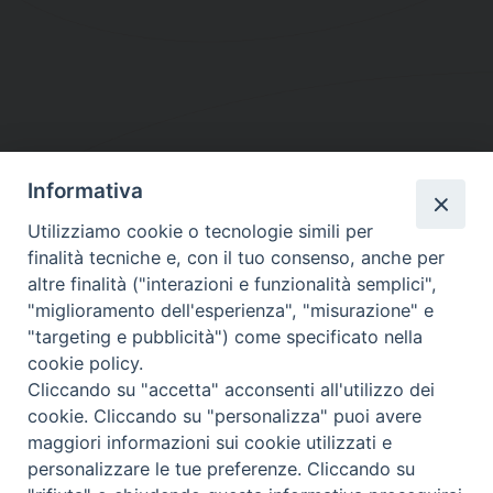
Informativa
DIOCESI SUBURBICARIA DI ALBANO
Utilizziamo cookie o tecnologie simili per
Contatti:
Tel.: 06.93268401 - Fax.: 06.9323844
finalità tecniche e, con il tuo consenso, anche per
E-mail:
curia@diocesidialbano.it
altre finalità ("interazioni e funzionalità semplici",
"miglioramento dell'esperienza", "misurazione" e
Orari:
dal Lunedì al Venerdì Ore: 9:00 - 13:00
"targeting e pubblicità") come specificato nella
cookie policy.
Orario ufficio Matrimoni:
Cliccando su "accetta" acconsenti all'utilizzo dei
Lunedì, Mercoledì e Venerdì, Ore 9:30 - 12:30
cookie. Cliccando su "personalizza" puoi avere
maggiori informazioni sui cookie utilizzati e
personalizzare le tue preferenze. Cliccando su