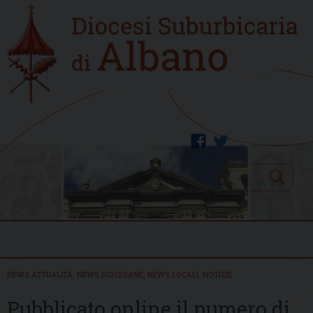
Skip
Home
to
new
content
facebook
twitter
Search
Menu
NEWS ATTUALITÀ
,
NEWS DIOCESANE
,
NEWS LOCALI
,
NOTIZIE
Pubblicato online il numero di