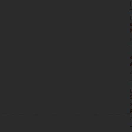
I
s
P
1
S
A
2
L
C
s
p
7