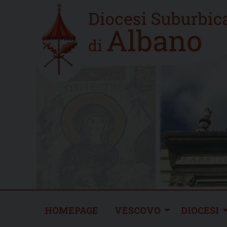
Skip
Home
to
new
content
HOMEPAGE
VESCOVO
DIOCESI