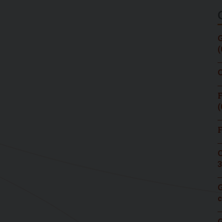
G
(
C
F
(
F
C
3
G
c
G