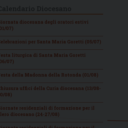
Calendario Diocesano
iornata diocesana degli oratori estivi
01/07)
elebrazioni per Santa Maria Goretti (05/07)
esta liturgica di Santa Maria Goretti
06/07)
esta della Madonna della Rotonda (01/08)
hiusura uffici della Curia diocesana (13/08-
0/08)
iornate residenziali di formazione per il
lero diocesano (24-27/08)
iornate residenziali di formazione per il