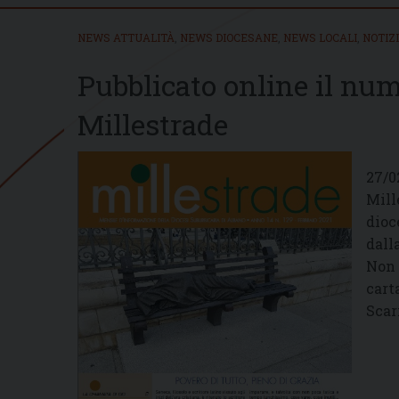
NEWS ATTUALITÀ
,
NEWS DIOCESANE
,
NEWS LOCALI
,
NOTIZ
Pubblicato online il num
Millestrade
27/0
Mill
dioc
dall
Non 
cart
Scar