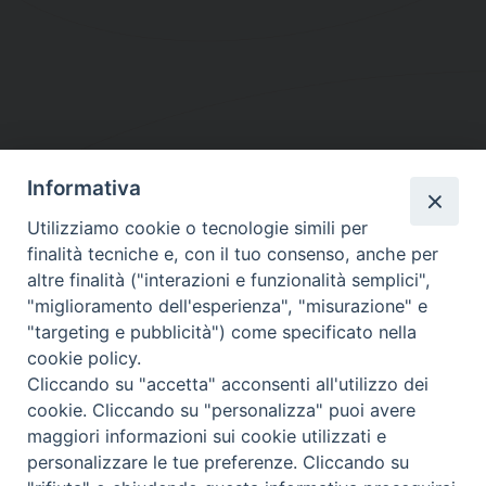
Informativa
DIOCESI SUBURBICARIA DI ALBANO
Utilizziamo cookie o tecnologie simili per
Contatti:
Tel.: 06.93268401 - Fax.: 06.9323844
finalità tecniche e, con il tuo consenso, anche per
E-mail:
curia@diocesidialbano.it
altre finalità ("interazioni e funzionalità semplici",
"miglioramento dell'esperienza", "misurazione" e
Orari:
dal Lunedì al Venerdì Ore: 9:00 - 13:00
"targeting e pubblicità") come specificato nella
cookie policy.
Orario ufficio Matrimoni:
Cliccando su "accetta" acconsenti all'utilizzo dei
Lunedì, Mercoledì e Venerdì, Ore 9:30 - 12:30
cookie. Cliccando su "personalizza" puoi avere
maggiori informazioni sui cookie utilizzati e
personalizzare le tue preferenze. Cliccando su