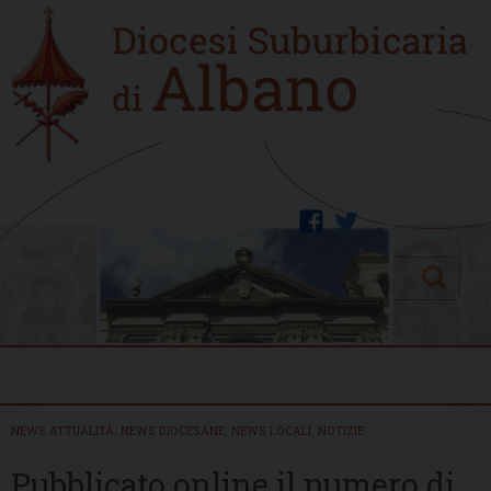
Skip
Home
to
new
content
facebook
twitter
Search
Menu
NEWS ATTUALITÀ
,
NEWS DIOCESANE
,
NEWS LOCALI
,
NOTIZIE
Pubblicato online il numero di