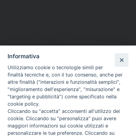
Informativa
DIOCESI SUBURBICARIA DI ALBANO
Utilizziamo cookie o tecnologie simili per
Contatti:
Tel.: 06.93268401 - Fax.: 06.9323844
finalità tecniche e, con il tuo consenso, anche per
E-mail:
curia@diocesidialbano.it
altre finalità ("interazioni e funzionalità semplici",
"miglioramento dell'esperienza", "misurazione" e
Orari:
dal Lunedì al Venerdì Ore: 9:00 - 13:00
"targeting e pubblicità") come specificato nella
cookie policy.
Orario ufficio Matrimoni:
Cliccando su "accetta" acconsenti all'utilizzo dei
Lunedì, Mercoledì e Venerdì, Ore 9:30 - 12:30
cookie. Cliccando su "personalizza" puoi avere
maggiori informazioni sui cookie utilizzati e
personalizzare le tue preferenze. Cliccando su