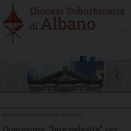
Skip
Home
to
new
content
facebook
twitter
Search
Menu
NEWS ATTUALITÀ
,
NEWS DIOCESANE
,
NEWS LOCALI
Quaresima: “fare palestra” per