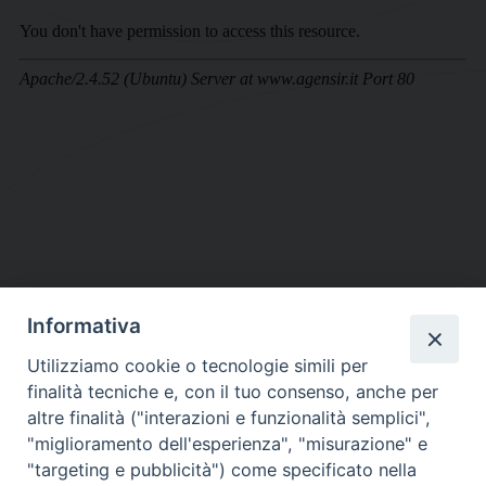
Informativa
DIOCESI SUBURBICARIA DI ALBANO
Utilizziamo cookie o tecnologie simili per
Contatti:
Tel.: 06.93268401 - Fax.: 06.9323844
finalità tecniche e, con il tuo consenso, anche per
E-mail:
curia@diocesidialbano.it
altre finalità ("interazioni e funzionalità semplici",
"miglioramento dell'esperienza", "misurazione" e
Orari:
dal Lunedì al Venerdì Ore: 9:00 - 13:00
"targeting e pubblicità") come specificato nella