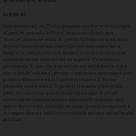
Lc 9,22-25
Gesù annunciail suo Triduo pasquale con due verbi coniugati
al passivo: non solo “soffrire”, ma
essere rifiutato
; non
“morire”,ma
venire ucciso
. Sì, perché la Passione a cui,come
uomini, come cristiani, partecipiamo non siamo noi a
sceglierla; semplicemente assume la forma della nostra
quotidianità con tutto ciò che ne fa parte. C’è una buona
percentuale di cose che non vorremmo nella nostra vita e
che in fondo “subiamo”, perché ci sembrano contrastare quel
progetto d’amore a cui il Signore ci chiama. Il Triduo
pasquale, allora, a cui il Signore ci rimanda già ai primi
passi del cammino quaresimale inizia oggi, ci chiede
questa partecipazione sincera
qui e ora
.«Se qualcuno vuol
venire dietro a me, rinneghi se stesso, prenda la sua croce e
mi segua». Ora ci è data la possibilità di entrare nella Pasqua
di Cristo.