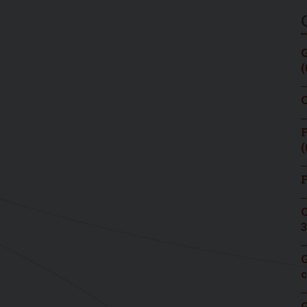
G
(
C
F
(
F
C
3
G
c
G