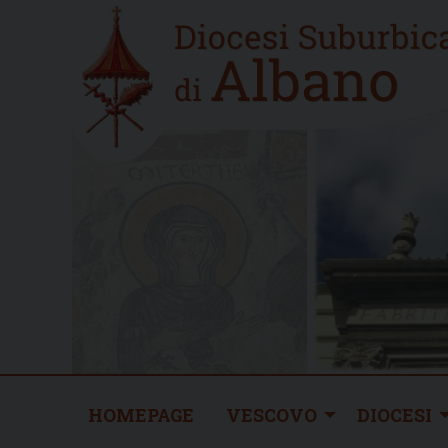
Skip
Home
to
new
content
HOMEPAGE
VESCOVO
DIOCESI