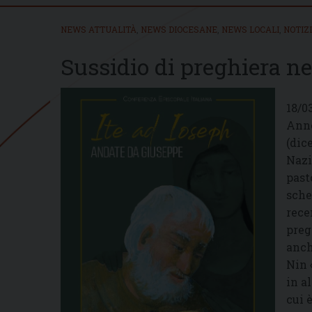
NEWS ATTUALITÀ
,
NEWS DIOCESANE
,
NEWS LOCALI
,
NOTIZ
Sussidio di preghiera n
18/0
Anno
(dic
Nazi
past
sche
rece
preg
anch
Nin 
in a
cui 