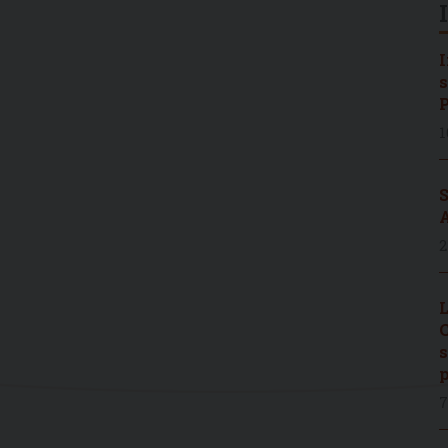
I
s
P
1
S
A
2
L
C
s
p
7