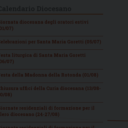
Calendario Diocesano
iornata diocesana degli oratori estivi
01/07)
elebrazioni per Santa Maria Goretti (05/07)
esta liturgica di Santa Maria Goretti
06/07)
esta della Madonna della Rotonda (01/08)
hiusura uffici della Curia diocesana (13/08-
0/08)
iornate residenziali di formazione per il
lero diocesano (24-27/08)
iornate residenziali di formazione per il