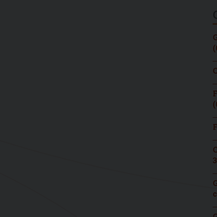
G
(
C
F
(
F
C
3
G
c
G