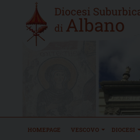
Skip
Home
to
new
content
HOMEPAGE
VESCOVO
DIOCESI