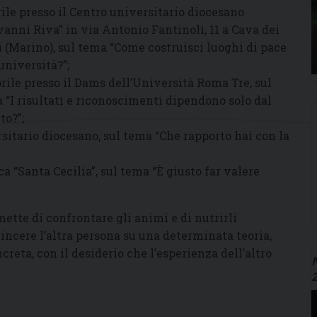
rile presso il Centro universitario diocesano
vanni Riva” in via Antonio Fantinoli, 11 a Cava dei
i (Marino), sul tema “Come costruisci luoghi di pace
’università?”;
prile presso il Dams dell’Università Roma Tre, sul
 “I risultati e riconoscimenti dipendono solo dal
to?”;
rsitario diocesano, sul tema “Che rapporto hai con la
a “Santa Cecilia”, sul tema “È giusto far valere
mette di confrontare gli animi e di nutrirli
incere l’altra persona su una determinata teoria,
reta, con il desiderio che l’esperienza dell’altro
N