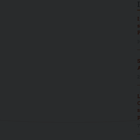
I
s
P
1
S
A
2
L
C
s
p
7