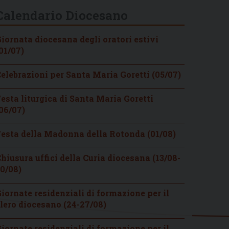
Calendario Diocesano
iornata diocesana degli oratori estivi
01/07)
elebrazioni per Santa Maria Goretti (05/07)
esta liturgica di Santa Maria Goretti
06/07)
esta della Madonna della Rotonda (01/08)
hiusura uffici della Curia diocesana (13/08-
0/08)
iornate residenziali di formazione per il
lero diocesano (24-27/08)
iornate residenziali di formazione per il