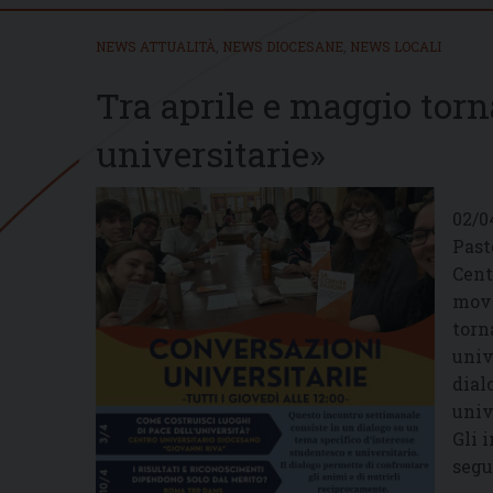
NEWS ATTUALITÀ
,
NEWS DIOCESANE
,
NEWS LOCALI
Tra aprile e maggio tor
universitarie»
02/0
Past
Cent
movi
torn
univ
dial
univ
Gli 
segu