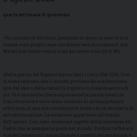
quarta settimana di quaresima
«Voi scrutate le Scritture, pensando di avere in esse la vita
eterna: sono proprio esse che danno testimonianza di me.
Ma voi non volete venire a me per avere vita» (Gv 5, 45)
«Dalla parola del Signore furono fatti i cieli» (Sal 33,6). Così
ci viene indicato che il mondo proviene da una decisione,
non dal caos o dalla casualità̀, e questo lo innalza ancora di
più̀. Vi è una scelta libera espressa nella parola creatrice.
L’universo non è sorto come risultato di un’onnipotenza
arbitraria, di una dimostrazione di forza o di un desiderio di
autoaffermazione. La creazione appartiene all’ordine
dell’amore. Così, ogni creatura è oggetto della tenerezza del
Padre, che le assegna un posto nel mondo. Perfino l’effimera
vita dell’essere più̀ insignificante è oggetto del suo amore, e