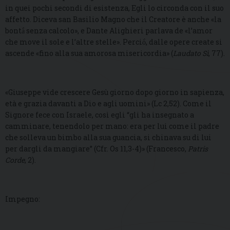
in quei pochi secondi di esistenza, Egli lo circonda con il suo
affetto. Diceva san Basilio Magno che il Creatore è anche «la
bontà̀ senza calcolo», e Dante Alighieri parlava de «l’amor
che move il sole e l’altre stelle». Perciò̀, dalle opere create si
ascende «fino alla sua amorosa misericordia» (
Laudato Sì
, 77).
«Giuseppe vide crescere Gesù giorno dopo giorno in sapienza,
età e grazia davanti a Dio e agli uomini» (Lc 2,52). Come il
Signore fece con Israele, così egli “gli ha insegnato a
camminare, tenendolo per mano: era per lui come il padre
che solleva un bimbo alla sua guancia, si chinava su di lui
per dargli da mangiare” (Cfr. Os 11,3-4)» (Francesco,
Patris
Corde
, 2).
Impegno: