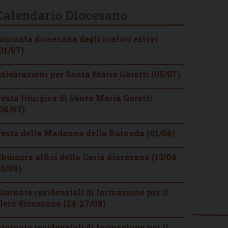
Calendario Diocesano
iornata diocesana degli oratori estivi
01/07)
elebrazioni per Santa Maria Goretti (05/07)
esta liturgica di Santa Maria Goretti
06/07)
esta della Madonna della Rotonda (01/08)
hiusura uffici della Curia diocesana (13/08-
0/08)
iornate residenziali di formazione per il
lero diocesano (24-27/08)
iornate residenziali di formazione per il