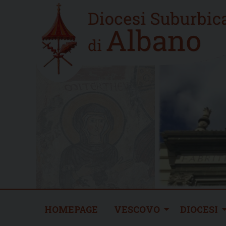
Skip
Home
to
new
content
HOMEPAGE
VESCOVO
DIOCESI