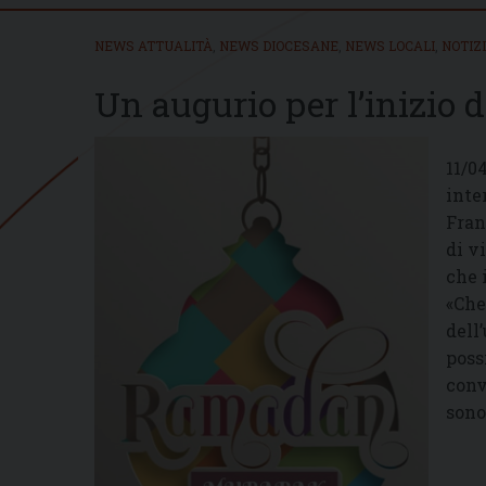
NEWS ATTUALITÀ
,
NEWS DIOCESANE
,
NEWS LOCALI
,
NOTIZ
Un augurio per l’inizio
11/0
inte
Fran
di v
che i
«Che
dell
poss
conv
sono