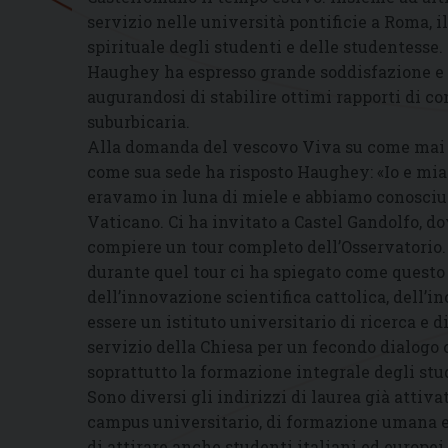
servizio nelle università pontificie a Roma,
spirituale degli studenti e delle studentesse. 
Haughey ha espresso grande soddisfazione e g
augurandosi di stabilire ottimi rapporti di c
suburbicaria.
Alla domanda del vescovo Viva su come mai l’
come sua sede ha risposto Haughey: «Io e mi
eravamo in luna di miele e abbiamo conosciut
Vaticano. Ci ha invitato a Castel Gandolfo, d
compiere un tour completo dell’Osservatorio.
durante quel tour ci ha spiegato come questo
dell’innovazione scientifica cattolica, dell’
essere un istituto universitario di ricerca e 
servizio della Chiesa per un fecondo dialogo 
soprattutto la formazione integrale degli stu
Sono diversi gli indirizzi di laurea già attiv
campus universitario, di formazione umana e s
di attirare anche studenti italiani ed europei