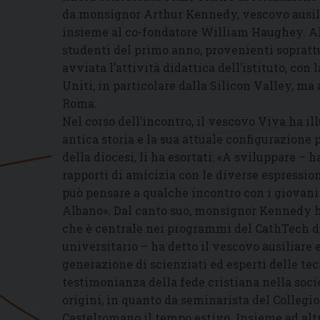
da monsignor Arthur Kennedy, vescovo ausilia
insieme al co-fondatore William Haughey. Al
studenti del primo anno, provenienti soprattu
avviata l’attività didattica dell’istituto, con 
Uniti, in particolare dalla Silicon Valley, ma 
Roma.
Nel corso dell’incontro, il vescovo Viva ha ill
antica storia e la sua attuale configurazione 
della diocesi, li ha esortati: «A sviluppare – 
rapporti di amicizia con le diverse espression
può pensare a qualche incontro con i giovani 
Albano». Dal canto suo, monsignor Kennedy ha
che è centrale nei programmi del CathTech di 
universitario – ha detto il vescovo ausiliare
generazione di scienziati ed esperti delle t
testimonianza della fede cristiana nella societ
origini, in quanto da seminarista del Collegi
Castelromano il tempo estivo. Insieme ad altri