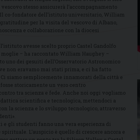
 il vescovo stesso assicurerà l’accompagnamento
Il co-fondatore dell’istituto universitario, William
ratitudine per la visita del vescovo di Albano,
onoscenza e collaborazione con la diocesi
istituto avesse scelto proprio Castel Gandolfo
a moglie – ha raccontato William Haughey –
o uno dei gesuiti dell’Osservatorio Astronomico
ove non eravamo mai stati prima, e ci ha fatto
 Ci siamo semplicemente innamorati della città e
 fosse storicamente un vero centro
incontro tra scienza e fede. Anche noi oggi vogliamo
didattica scientifica e tecnologica, mettendoci a
con la scienza e lo sviluppo tecnologico, attraverso
denti».
ati e gli studenti fanno una vera esperienza di
pirituale. L’auspicio è quello di crescere ancora e
 per gettare un ponte tra la Silicon Valley e Castel