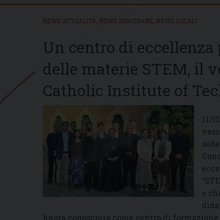
NEWS ATTUALITÀ
,
NEWS DIOCESANE
,
NEWS LOCALI
Un centro di eccellenza p
delle materie STEM, il v
Catholic Institute of Te
11/1
vesc
sede
Gand
ecce
“STE
e ch
dida
finora conosciuta come centro di formazione d