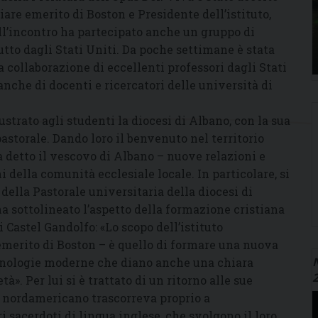
re emerito di Boston e Presidente dell’istituto,
l’incontro ha partecipato anche un gruppo di
tto dagli Stati Uniti. Da poche settimane è stata
la collaborazione di eccellenti professori dagli Stati
anche di docenti e ricercatori delle università di
ustrato agli studenti la diocesi di Albano, con la sua
pastorale. Dando loro il benvenuto nel territorio
ha detto il vescovo di Albano – nuove relazioni e
i della comunità ecclesiale locale. In particolare, si
della Pastorale universitaria della diocesi di
 sottolineato l’aspetto della formazione cristiana
Castel Gandolfo: «Lo scopo dell’istituto
 emerito di Boston – è quello di formare una nuova
N
ecnologie moderne che diano anche una chiara
à». Per lui si è trattato di un ritorno alle sue
o nordamericano trascorreva proprio a
 sacerdoti di lingua inglese, che svolgono il loro