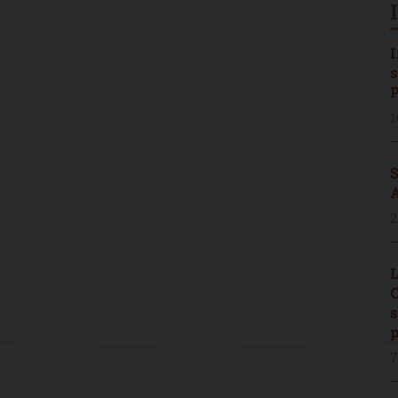
I
s
P
1
S
A
2
L
C
s
p
7