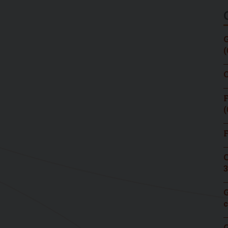
G
(
C
F
(
F
C
3
G
c
G