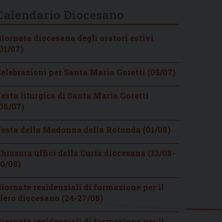
Calendario Diocesano
iornata diocesana degli oratori estivi
01/07)
elebrazioni per Santa Maria Goretti (05/07)
esta liturgica di Santa Maria Goretti
06/07)
esta della Madonna della Rotonda (01/08)
hiusura uffici della Curia diocesana (13/08-
0/08)
iornate residenziali di formazione per il
lero diocesano (24-27/08)
iornate residenziali di formazione per il