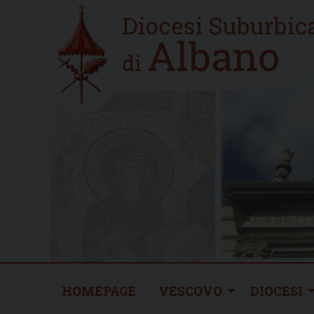
Skip
Home
to
new
content
HOMEPAGE
VESCOVO
DIOCESI