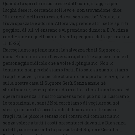
Quando lo spirito impuro esce dall’uomo, si aggira per
luoghi deserti cercando sollievo e, non trovandone, dice:
“Ritornerò nella mia casa, da cui sono uscito”. Venuto, la
trova spazzata e adorna. Allora va, prende altri sette spiriti
peggiori di lui, vi entrano e vi prendono dimora. E l’ultima
condizione di quell’uomo diventa peggiore della prima» (Lc
11, 15-26).
Raccogliamo a piene mani la salvezza che il Signore ci
dona. E non temiamo l’avversario, che c’è e agisce e non è il
personaggio ridicolo che a volte dipingiamo. Non lo
temiamo non perché siamo forti, Dio solo sa quanto siamo
fragili e poveri, ma perché abbiamo uno più forte a vigilare
sulla nostra casa, il Signore Gesù. Senza ansie né
sbruffonerie, senza patemi da mistici: il maligno lavora ed
opera ma senza il nostro consenso non può nulla. Lasciamo
le tentazioni ai santi! Noi cerchiamo di vegliare su noi
stessi, con umiltà, accettando di buon animo le nostre
fragilità, le piccole tentazioni contro cui combattiamo
senza volere a tutti i costi presentarci davanti a Dio senza
difetti, come racconta la parabola del Signore Gesù. La