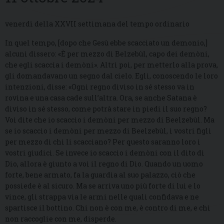
venerdì della XXVII settimana del tempo ordinario
In quel tempo, [dopo che Gesù ebbe scacciato un demonio,]
alcuni dissero: «È per mezzo di Belzebùl, capo dei demòni,
che egli scaccia i demòni». Altri poi, per metterlo alla prova,
gli domandavano un segno dal cielo. Egli, conoscendo le loro
intenzioni, disse: «Ogni regno diviso in sé stesso va in
rovina e una casa cade sull’altra. Ora, se anche Satana è
diviso in sé stesso, come potrà stare in piedi il suo regno?
Voi dite che io scaccio i demòni per mezzo di Beelzebùl. Ma
se io scaccio i demòni per mezzo di Beelzebùl, i vostri figli
per mezzo di chi li scacciano? Per questo saranno loro i
vostri giudici. Se invece io scaccio i demòni con il dito di
Dio, allora è giunto a voi il regno di Dio. Quando un uomo
forte, bene armato, fa la guardia al suo palazzo, ciò che
possiede è al sicuro. Ma se arriva uno più forte di lui e lo
vince, gli strappa via le armi nelle quali confidava e ne
spartisce il bottino. Chi non è con me, è contro di me, e chi
non raccoglie con me, disperde.