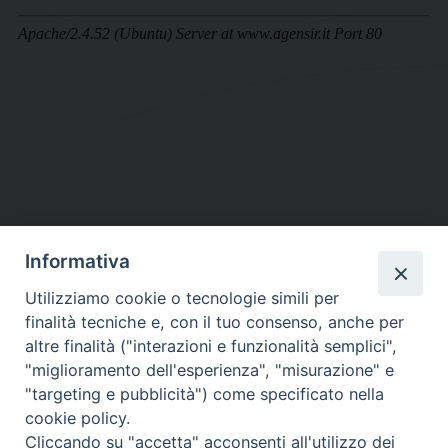
Informativa
DIOCESI SUBURBICARIA DI ALBANO
Utilizziamo cookie o tecnologie simili per
Contatti:
Tel.: 06.93268401 - Fax.: 06.9323844
finalità tecniche e, con il tuo consenso, anche per
E-mail:
curia@diocesidialbano.it
altre finalità ("interazioni e funzionalità semplici",
"miglioramento dell'esperienza", "misurazione" e
Orari:
dal Lunedì al Venerdì Ore: 9:00 - 13:00
"targeting e pubblicità") come specificato nella
cookie policy.
Orario ufficio Matrimoni:
Cliccando su "accetta" acconsenti all'utilizzo dei