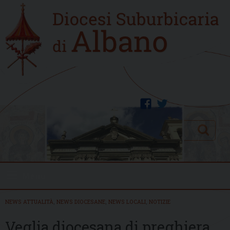
Skip
Home
to
new
content
facebook
twitter
Search
Menu
NEWS ATTUALITÀ
,
NEWS DIOCESANE
,
NEWS LOCALI
,
NOTIZIE
Veglia diocesana di preghiera