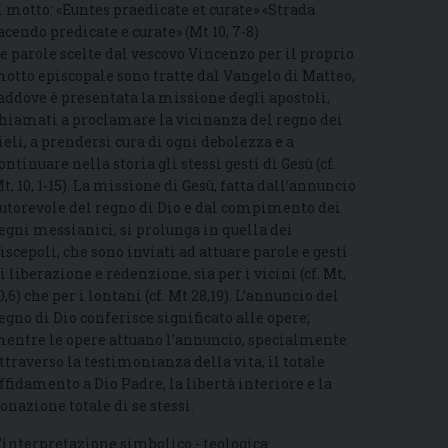
l motto: «Euntes praedicate et curate» «Strada
acendo predicate e curate» (Mt 10, 7-8)
e parole scelte dal vescovo Vincenzo per il proprio
otto episcopale sono tratte dal Vangelo di Matteo,
addove è presentata la missione degli apostoli,
hiamati a proclamare la vicinanza del regno dei
ieli, a prendersi cura di ogni debolezza e a
ontinuare nella storia gli stessi gesti di Gesù (cf.
t, 10, 1-15). La missione di Gesù, fatta dall’annuncio
utorevole del regno di Dio e dal compimento dei
egni messianici, si prolunga in quella dei
iscepoli, che sono inviati ad attuare parole e gesti
i liberazione e redenzione, sia per i vicini (cf. Mt,
0,6) che per i lontani (cf. Mt 28,19). L’annuncio del
egno di Dio conferisce significato alle opere;
entre le opere attuano l’annuncio, specialmente
ttraverso la testimonianza della vita, il totale
ffidamento a Dio Padre, la libertà interiore e la
onazione totale di se stessi.
’interpretazione simbolico - teologica: