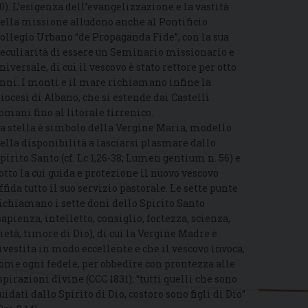
0). L’esigenza dell’evangelizzazione e la vastità
ella missione alludono anche al Pontificio
ollegio Urbano “de Propaganda Fide”, con la sua
eculiarità di essere un Seminario missionario e
niversale, di cui il vescovo è stato rettore per otto
nni. I monti e il mare richiamano infine la
iocesi di Albano, che si estende dai Castelli
omani fino al litorale tirrenico.
a stella è simbolo della Vergine Maria, modello
ella disponibilità a lasciarsi plasmare dallo
pirito Santo (cf. Lc 1,26-38; Lumen gentium n. 56) e
otto la cui guida e protezione il nuovo vescovo
ffida tutto il suo servizio pastorale. Le sette punte
ichiamano i sette doni dello Spirito Santo
sapienza, intelletto, consiglio, fortezza, scienza,
ietà, timore di Dio), di cui la Vergine Madre è
ivestita in modo eccellente e che il vescovo invoca,
ome ogni fedele, per obbedire con prontezza alle
spirazioni divine (CCC 1831): “tutti quelli che sono
uidati dallo Spirito di Dio, costoro sono figli di Dio”