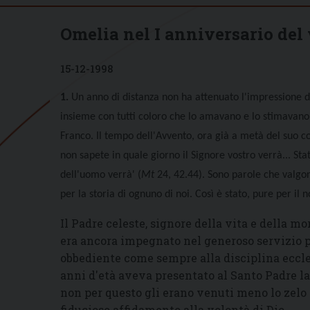
Omelia nel I anniversario de
15-12-1998
1.
Un anno di distanza non ha attenuato l'impressione d
insieme con tutti coloro che lo amavano e lo stimavano
Franco. Il tempo dell'Avvento, ora già a metà del suo cor
non sapete in quale giorno il Signore vostro verrà... Sta
dell'uomo verrà' (
Mt
24, 42.44). Sono parole che valgo
per la storia di ognuno di noi. Così è stato, pure per i
Il Padre celeste, signore della vita e della 
era ancora impegnato nel generoso servizio per
obbediente come sempre alla disciplina eccle
anni d'età aveva presentato al Santo Padre la r
non per questo gli erano venuti meno lo zelo
fiducioso affidamento alla volontà di Dio.