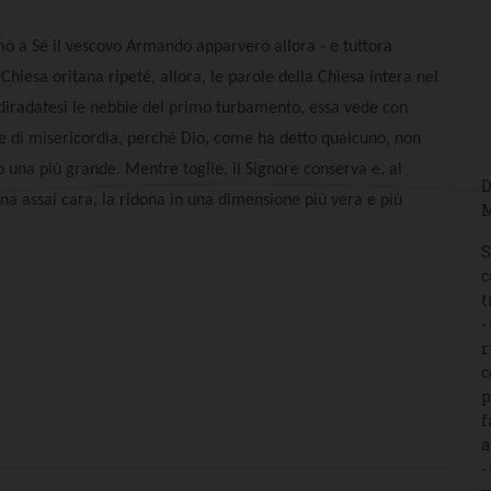
amò a Sé il vescovo Armando apparvero allora - e tuttora
Chiesa oritana ripeté, allora, le parole della Chiesa intera nel
, diradatesi le nebbie del primo turbamento, essa vede con
e di misericordia, perché Dio, come ha detto qualcuno, non
ro una più grande. Mentre toglie, il Signore conserva e, al
D
na assai cara, la ridona in una dimensione più vera e più
M
S
c
t
-
r
c
p
f
a
-