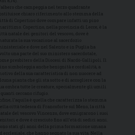
Rm 8,14).
’albero che campeggia nel terzo quadrante
ostituisce chiaro riferimento allo stemma della
ittà di Copertino dove compare infatti un pino
arittimo. Copertino, nella provincia di Lecce, è la
ittà natale dei genitori del vescovo, dove è
aturata la sua vocazione al sacerdozio
inisteriale e dove nel Salento e in Puglia ha
volto una parte del suo ministero sacerdotale,
ome presbitero della Diocesi di Nardò-Gallipoli. Il
ino simboleggia anche benignità e cordialità, a
otivo della sua caratteristica di non nuocere ad
lcuna pianta che gli sta sotto e di accogliere con la
ua ombra tutte le creature, specialmente gli umili
 quanti cercano rifugio.
nfine, l’aquila è quella che caratterizza lo stemma
ella città tedesca di Francoforte sul Meno, la città
atale del vescovo Vincenzo, dove emigrarono i suoi
enitori e dove è cresciuto fino all’età di sedici anni.
ono stati gli anni della prima formazione umana
d ecclesiale, che hanno segnato la sua vita. Nella