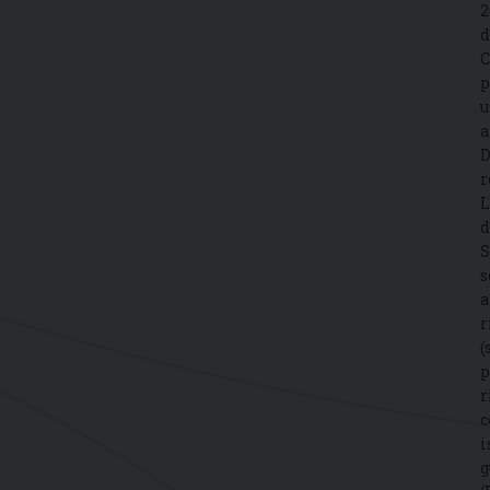
2
d
C
p
u
a
D
r
L
d
S
s
a
r
(
p
r
c
i
g