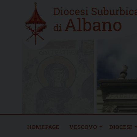
Skip
Home
to
new
content
HOMEPAGE
VESCOVO
DIOCESI