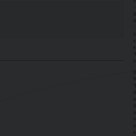
v
-
f
d
-
I
s
e
“
s
D
V
“
d
a
d
n
v
i
e