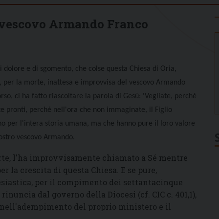
l vescovo Armando Franco
i dolore e di sgomento, che colse questa Chiesa di Oria,
, per la morte, inattesa e improvvisa del vescovo Armando
so, ci ha fatto riascoltare la parola di Gesù: 'Vegliate, perché
te pronti, perché nell'ora che non immaginate, il Figlio
no per l'intera storia umana, ma che hanno pure il loro valore
l nostro vescovo Armando.
morte, l'ha improvvisamente chiamato a Sé mentre
 la crescita di questa Chiesa. E se pure,
siastica, per il compimento dei settantacinque
inuncia dal governo della Diocesi (cf. CIC c. 401,1),
 nell'adempimento del proprio ministero e il