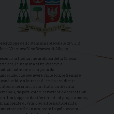
escrizione dello stemma episcopale di S.E.R.
ons. Vincenzo Viva Vescovo di Albano:
econdo la tradizione araldica della Chiesa
attolica, lo stemma di un Vescovo è
radizionalmente composto da:
 uno scudo, che può avere varie forme (sempre
iconducibile a fattezze di scudo araldico) e
ontiene dei simbolismi tratti da idealità
ersonali, da particolari devozioni o da tradizioni
amiliari, oppure da riferimenti al proprio nome,
ll’ambiente di vita, o ad altre particolarità;
 una croce astile, in oro, posta in palo, ovvero