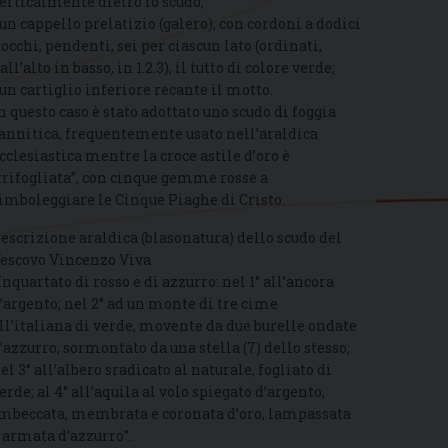
erticalmente dietro lo scudo;
 un cappello prelatizio (galero), con cordoni a dodici
iocchi, pendenti, sei per ciascun lato (ordinati,
all’alto in basso, in 1.2.3), il tutto di colore verde;
 un cartiglio inferiore recante il motto.
n questo caso è stato adottato uno scudo di foggia
annitica, frequentemente usato nell’araldica
cclesiastica mentre la croce astile d’oro è
trifogliata”, con cinque gemme rosse a
imboleggiare le Cinque Piaghe di Cristo.
escrizione araldica (blasonatura) dello scudo del
escovo Vincenzo Viva
Inquartato di rosso e di azzurro: nel 1° all’ancora
’argento; nel 2° ad un monte di tre cime
ll’italiana di verde, movente da due burelle ondate
’azzurro, sormontato da una stella (7) dello stesso;
el 3° all’albero sradicato al naturale, fogliato di
erde; al 4° all’aquila al volo spiegato d’argento,
mbeccata, membrata e coronata d’oro, lampassata
 armata d’azzurro”.