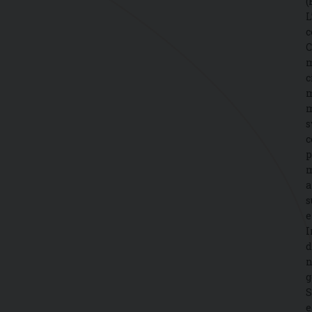
(
L
c
C
m
c
m
m
s
c
p
m
a
s
e
I
d
n
g
S
e