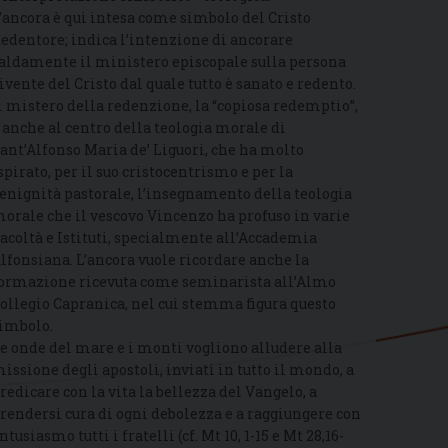
’ancora è qui intesa come simbolo del Cristo
edentore; indica l’intenzione di ancorare
aldamente il ministero episcopale sulla persona
ivente del Cristo dal quale tutto è sanato e redento.
l mistero della redenzione, la “copiosa redemptio”,
 anche al centro della teologia morale di
ant’Alfonso Maria de’ Liguori, che ha molto
spirato, per il suo cristocentrismo e per la
enignità pastorale, l’insegnamento della teologia
orale che il vescovo Vincenzo ha profuso in varie
acoltà e Istituti, specialmente all’Accademia
lfonsiana. L’ancora vuole ricordare anche la
ormazione ricevuta come seminarista all’Almo
ollegio Capranica, nel cui stemma figura questo
imbolo.
e onde del mare e i monti vogliono alludere alla
issione degli apostoli, inviati in tutto il mondo, a
redicare con la vita la bellezza del Vangelo, a
rendersi cura di ogni debolezza e a raggiungere con
ntusiasmo tutti i fratelli (cf. Mt 10, 1-15 e Mt 28,16-