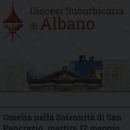
Skip
Home
to
new
content
facebook
twitter
Search
Menu
Omelia nella Solennità di San
Pancrazio, martire 12 maggio