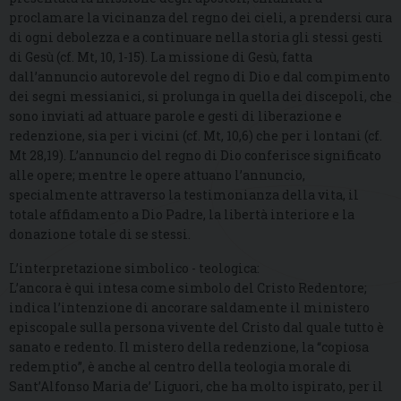
proclamare la vicinanza del regno dei cieli, a prendersi cura
di ogni debolezza e a continuare nella storia gli stessi gesti
di Gesù (cf. Mt, 10, 1-15). La missione di Gesù, fatta
dall’annuncio autorevole del regno di Dio e dal compimento
dei segni messianici, si prolunga in quella dei discepoli, che
sono inviati ad attuare parole e gesti di liberazione e
redenzione, sia per i vicini (cf. Mt, 10,6) che per i lontani (cf.
Mt 28,19). L’annuncio del regno di Dio conferisce significato
alle opere; mentre le opere attuano l’annuncio,
specialmente attraverso la testimonianza della vita, il
totale affidamento a Dio Padre, la libertà interiore e la
donazione totale di se stessi.
L’interpretazione simbolico - teologica:
L’ancora è qui intesa come simbolo del Cristo Redentore;
indica l’intenzione di ancorare saldamente il ministero
episcopale sulla persona vivente del Cristo dal quale tutto è
sanato e redento. Il mistero della redenzione, la “copiosa
redemptio”, è anche al centro della teologia morale di
Sant’Alfonso Maria de’ Liguori, che ha molto ispirato, per il