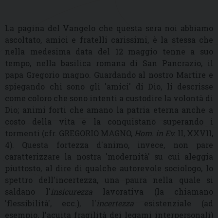
La pagina del Vangelo che questa sera noi abbiamo
ascoltato, amici e fratelli carissimi, è la stessa che
nella medesima data del 12 maggio tenne a suo
tempo, nella basilica romana di San Pancrazio, il
papa Gregorio magno. Guardando al nostro Martire e
spiegando chi sono gli 'amici' di Dio, li descrisse
come coloro che sono intenti a custodire la volontà di
Dio; animi forti che amano la patria eterna anche a
costo della vita e la conquistano superando i
tormenti (cfr. GREGORIO MAGNO,
Hom. in Ev.
II, XXVII,
4). Questa fortezza d'animo, invece, non pare
caratterizzare la nostra 'modernità' su cui aleggia
piuttosto, al dire di qualche autorevole sociologo, lo
spettro dell'incertezza, una paura nella quale si
saldano l'
insicurezza
lavorativa (la chiamano
'flessibilità', ecc.), l'
incertezza
esistenziale (ad
esempio, l'acuita fragilità dei legami interpersonali)