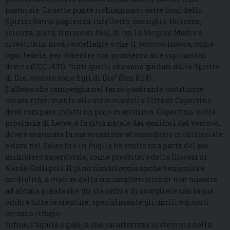
pastorale. Le sette punte richiamano i sette doni dello
Spirito Santo (sapienza, intelletto, consiglio, fortezza,
scienza, pietà, timore di Dio), di cui la Vergine Madre è
rivestita in modo eccellente e che il vescovo invoca, come
ogni fedele, per obbedire con prontezza alle ispirazioni
divine (CCC 1831): “tutti quelli che sono guidati dallo Spirito
di Dio, costoro sono figli di Dio” (Rm 8,14).
L’albero che campeggia nel terzo quadrante costituisce
chiaro riferimento allo stemma della Città di Copertino
dove compare infatti un pino marittimo. Copertino, nella
provincia di Lecce, è la città natale dei genitori del vescovo,
dove è maturata la sua vocazione al sacerdozio ministeriale
e dove nel Salento e in Puglia ha svolto una parte del suo
ministero sacerdotale, come presbitero della Diocesi di
Nardò-Gallipoli. Il pino simboleggia anche benignità e
cordialità, a motivo della sua caratteristica di non nuocere
ad alcuna pianta che gli sta sotto e di accogliere con la sua
ombra tutte le creature, specialmente gli umili e quanti
cercano rifugio.
Infine, l’aquila è quella che caratterizza lo stemma della