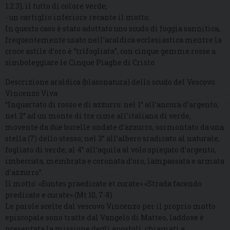
1.2.3), il tutto di colore verde;
- un cartiglio inferiore recante il motto.
In questo caso è stato adottato uno scudo di foggia sannitica,
frequentemente usato nell’araldica ecclesiastica mentre la
croce astile d’oro è “trifogliata”, con cinque gemme rosse a
simboleggiare le Cinque Piaghe di Cristo.
Descrizione araldica (blasonatura) dello scudo del Vescovo
Vincenzo Viva
“Inquartato di rosso e di azzurro: nel 1° all’ancora d’argento;
nel 2° ad un monte di tre cime all’italiana di verde,
movente da due burelle ondate d’azzurro, sormontato da una
stella (7) dello stesso; nel 3° all’albero sradicato al naturale,
fogliato di verde; al 4° all’aquila al volo spiegato d’argento,
imbeccata, membrata e coronata d’oro, lampassata e armata
d’azzurro”.
Il motto: «Euntes praedicate et curate» «Strada facendo
predicate e curate» (Mt 10, 7-8)
Le parole scelte dal vescovo Vincenzo per il proprio motto
episcopale sono tratte dal Vangelo di Matteo, laddove è
presentata la missione degli apostoli, chiamati a