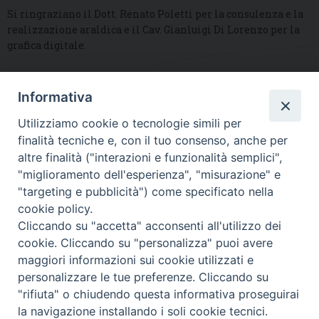
Si ringraziano il Dott. Renato Poletti per la consulenza e la
realizzazione araldica e il Cav. Gianluigi Di Lorenzo per la
grafica digitale.
Informativa
DIOCESI SUBURBICARIA DI ALBANO
Utilizziamo cookie o tecnologie simili per
Contatti:
Tel.: 06.93268401 - Fax.: 06.9323844
finalità tecniche e, con il tuo consenso, anche per
E-mail:
curia@diocesidialbano.it
altre finalità ("interazioni e funzionalità semplici",
"miglioramento dell'esperienza", "misurazione" e
Orari:
dal Lunedì al Venerdì Ore: 9:00 - 13:00
"targeting e pubblicità") come specificato nella
cookie policy.
Orario ufficio Matrimoni:
Cliccando su "accetta" acconsenti all'utilizzo dei
Lunedì, Mercoledì e Venerdì, Ore 9:30 - 12:30
cookie. Cliccando su "personalizza" puoi avere
maggiori informazioni sui cookie utilizzati e
personalizzare le tue preferenze. Cliccando su
"rifiuta" o chiudendo questa informativa proseguirai
Diocesi Suburbicaria di Albano
la navigazione installando i soli cookie tecnici.
Copyright © 2021