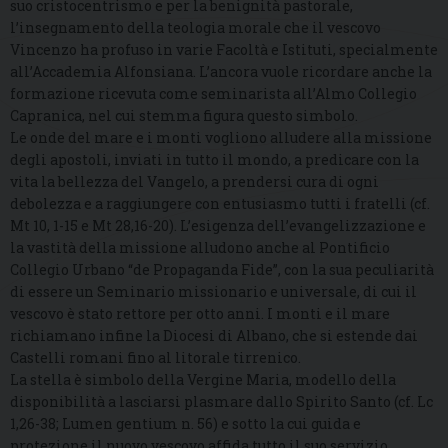
suo cristocentrismo e per la benignità pastorale,
l’insegnamento della teologia morale che il vescovo
Vincenzo ha profuso in varie Facoltà e Istituti, specialmente
all’Accademia Alfonsiana. L’ancora vuole ricordare anche la
formazione ricevuta come seminarista all’Almo Collegio
Capranica, nel cui stemma figura questo simbolo.
Le onde del mare e i monti vogliono alludere alla missione
degli apostoli, inviati in tutto il mondo, a predicare con la
vita la bellezza del Vangelo, a prendersi cura di ogni
debolezza e a raggiungere con entusiasmo tutti i fratelli (cf.
Mt 10, 1-15 e Mt 28,16-20). L’esigenza dell’evangelizzazione e
la vastità della missione alludono anche al Pontificio
Collegio Urbano “de Propaganda Fide”, con la sua peculiarità
di essere un Seminario missionario e universale, di cui il
vescovo è stato rettore per otto anni. I monti e il mare
richiamano infine la Diocesi di Albano, che si estende dai
Castelli romani fino al litorale tirrenico.
La stella è simbolo della Vergine Maria, modello della
disponibilità a lasciarsi plasmare dallo Spirito Santo (cf. Lc
1,26-38; Lumen gentium n. 56) e sotto la cui guida e
protezione il nuovo vescovo affida tutto il suo servizio