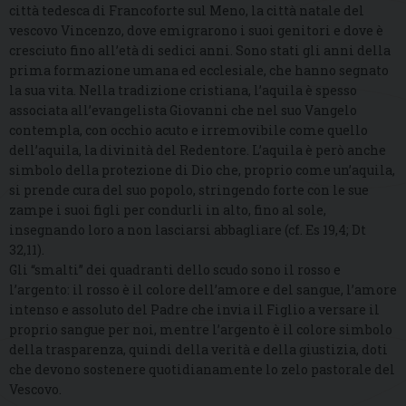
città tedesca di Francoforte sul Meno, la città natale del
vescovo Vincenzo, dove emigrarono i suoi genitori e dove è
cresciuto fino all’età di sedici anni. Sono stati gli anni della
prima formazione umana ed ecclesiale, che hanno segnato
la sua vita. Nella tradizione cristiana, l’aquila è spesso
associata all’evangelista Giovanni che nel suo Vangelo
contempla, con occhio acuto e irremovibile come quello
dell’aquila, la divinità del Redentore. L’aquila è però anche
simbolo della protezione di Dio che, proprio come un’aquila,
si prende cura del suo popolo, stringendo forte con le sue
zampe i suoi figli per condurli in alto, fino al sole,
insegnando loro a non lasciarsi abbagliare (cf. Es 19,4; Dt
32,11).
Gli “smalti” dei quadranti dello scudo sono il rosso e
l’argento: il rosso è il colore dell’amore e del sangue, l’amore
intenso e assoluto del Padre che invia il Figlio a versare il
proprio sangue per noi, mentre l’argento è il colore simbolo
della trasparenza, quindi della verità e della giustizia, doti
che devono sostenere quotidianamente lo zelo pastorale del
Vescovo.