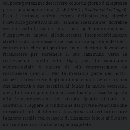
col poeta potremmo descrivere 'come un giorno d'allegrezza
pieno', una 'stagion lieta' (G. LEOPARDI,
Il sabato del villaggio
).
Essa è, tuttavia, un'età sempre delicatissima, giacché
l'involucro protettivo in cui ' almeno idealmente ' dovrebbe
essersi svolta la sua crescita sino a quel momento, quasi
d'improvviso appare all'adolescente insopportabilmente
stretto sì da fare nascere nel suo animo spinte e desideri
contrastanti, che ogni genitore e ogni educatore devono ben
riconoscere per sostenere il suo cammino verso la
realizzazione nella vita. Oggi, poi, la condizione
adolescenziale è ancora di più contrassegnata da
insicurezze interiori. Per la massima parte dei nostri
ragazzi il trascorrere degli anni non è più il percorso verso
una maturità e una serenità di fondo; in molte occasioni,
anzi, la loro inquietudine si accentua e accresce le spinte
alla frammentazione del vissuto. Quanto distante, al
contrario, ci appare la condizione del giovine Pancrazio che
messo di fronte al dilemma di avere salva la vita o di subire
la morte sceglie con coraggio di rimanere fedele al Signore
e affronta con animo forte la pena capitale.