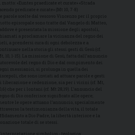
l motto: «Euntes praedicate et curate» «Strada
acendo predicate e curate» (Mt 10, 7-8)
e parole scelte dal vescovo Vincenzo per il proprio
otto episcopale sono tratte dal Vangelo di Matteo,
addove è presentata la missione degli apostoli,
hiamati a proclamare la vicinanza del regno dei
ieli, a prendersi cura di ogni debolezza e a
ontinuare nella storia gli stessi gesti di Gesù (cf.
t, 10, 1-15). La missione di Gesù, fatta dall’annuncio
utorevole del regno di Dio e dal compimento dei
egni messianici, si prolunga in quella dei
iscepoli, che sono inviati ad attuare parole e gesti
i liberazione e redenzione, sia per i vicini (cf. Mt,
0,6) che per i lontani (cf. Mt 28,19). L’annuncio del
egno di Dio conferisce significato alle opere;
entre le opere attuano l’annuncio, specialmente
ttraverso la testimonianza della vita, il totale
ffidamento a Dio Padre, la libertà interiore e la
onazione totale di se stessi.
’interpretazione simbolico - teologica: