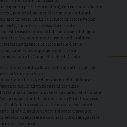
erticalmente dietro lo scudo;
 un cappello prelatizio (galero), con cordoni a dodici
iocchi, pendenti, sei per ciascun lato (ordinati,
all’alto in basso, in 1.2.3), il tutto di colore verde;
 un cartiglio inferiore recante il motto.
n questo caso è stato adottato uno scudo di foggia
annitica, frequentemente usato nell’araldica
cclesiastica mentre la croce astile d’oro è
trifogliata”, con cinque gemme rosse a
imboleggiare le Cinque Piaghe di Cristo.
escrizione araldica (blasonatura) dello scudo del
escovo Vincenzo Viva
Inquartato di rosso e di azzurro: nel 1° all’ancora
’argento; nel 2° ad un monte di tre cime
ll’italiana di verde, movente da due burelle ondate
’azzurro, sormontato da una stella (7) dello stesso;
el 3° all’albero sradicato al naturale, fogliato di
erde; al 4° all’aquila al volo spiegato d’argento,
mbeccata, membrata e coronata d’oro, lampassata
 armata d’azzurro”.