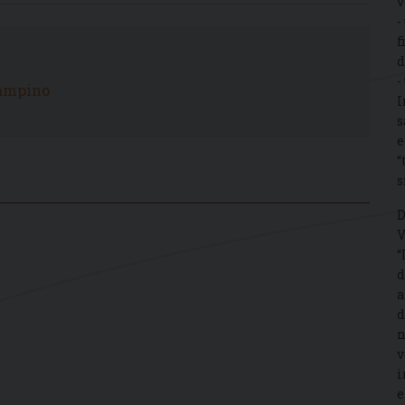
v
-
f
d
-
iampino
I
s
e
“
s
D
V
“
d
a
d
n
v
i
e