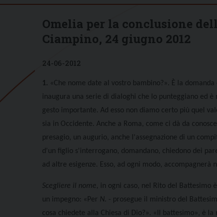
Omelia per la conclusione dell
Ciampino, 24 giugno 2012
24-06-2012
1.
«
Che nome date al vostro bambino?
»
. È la domanda c
inaugura una serie di dialoghi che lo punteggiano ed è r
gesto importante. Ad esso non diamo certo più quel valor
sia in Occidente. Anche a Roma, come ci dà da conoscer
presagio, un augurio, anche l'assegnazione di un compito
d'un figlio s'interrogano, domandano, chiedono dei pare
ad altre esigenze. Esso, ad ogni modo, accompagnerà ne
Scegliere il nome
, in ogni caso, nel Rito del Battesim
un impegno:
«
Per
N.
- prosegue il ministro del Battesim
cosa chiedete alla Chiesa di Dio?
». «Il battesimo», è la