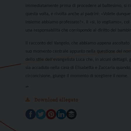
immediatamente prima di procedere al battesimo, si rip
questa volta, è rivolta anche ai padrini: «
Volete dunque
insieme abbiamo professato?». Il «sì, lo vogliamo», col 
una responsabilità che corrisponde al diritto del bambino
Il racconto del Vangelo, che abbiamo appena ascoltato n
suo momento centrale appunto nella questione del nome
dello stile dell'evangelista Luca che, in alcuni dettag
sia accaduto nella casa di Elisabetta e Zaccaria quando, a
circoncisione, giunge il momento di scegliere il nome.
“”
Download allegato