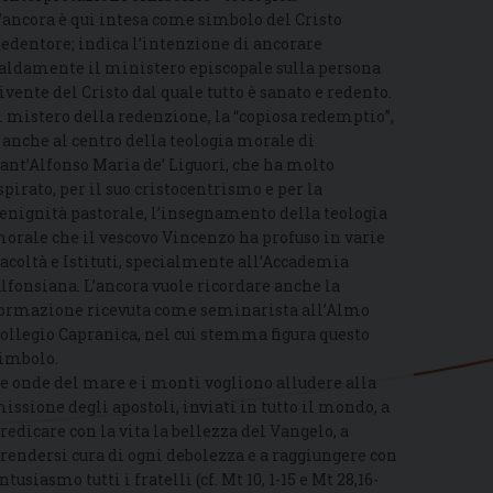
’ancora è qui intesa come simbolo del Cristo
edentore; indica l’intenzione di ancorare
aldamente il ministero episcopale sulla persona
ivente del Cristo dal quale tutto è sanato e redento.
l mistero della redenzione, la “copiosa redemptio”,
 anche al centro della teologia morale di
ant’Alfonso Maria de’ Liguori, che ha molto
spirato, per il suo cristocentrismo e per la
enignità pastorale, l’insegnamento della teologia
orale che il vescovo Vincenzo ha profuso in varie
acoltà e Istituti, specialmente all’Accademia
lfonsiana. L’ancora vuole ricordare anche la
ormazione ricevuta come seminarista all’Almo
ollegio Capranica, nel cui stemma figura questo
imbolo.
e onde del mare e i monti vogliono alludere alla
issione degli apostoli, inviati in tutto il mondo, a
redicare con la vita la bellezza del Vangelo, a
rendersi cura di ogni debolezza e a raggiungere con
ntusiasmo tutti i fratelli (cf. Mt 10, 1-15 e Mt 28,16-