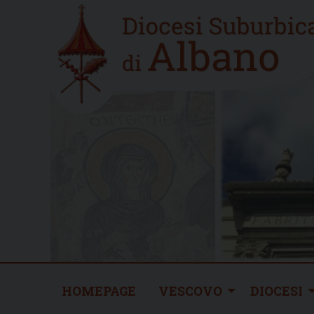
Skip
Home
to
new
content
HOMEPAGE
VESCOVO
DIOCESI