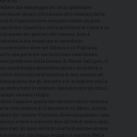
Rm 8,14).
’albero che campeggia nel terzo quadrante
ostituisce chiaro riferimento allo stemma della
ittà di Copertino dove compare infatti un pino
arittimo. Copertino, nella provincia di Lecce, è la
ittà natale dei genitori del vescovo, dove è
aturata la sua vocazione al sacerdozio
inisteriale e dove nel Salento e in Puglia ha
volto una parte del suo ministero sacerdotale,
ome presbitero della Diocesi di Nardò-Gallipoli. Il
ino simboleggia anche benignità e cordialità, a
otivo della sua caratteristica di non nuocere ad
lcuna pianta che gli sta sotto e di accogliere con la
ua ombra tutte le creature, specialmente gli umili
 quanti cercano rifugio.
nfine, l’aquila è quella che caratterizza lo stemma
ella città tedesca di Francoforte sul Meno, la città
atale del vescovo Vincenzo, dove emigrarono i suoi
enitori e dove è cresciuto fino all’età di sedici anni.
ono stati gli anni della prima formazione umana
d ecclesiale, che hanno segnato la sua vita. Nella