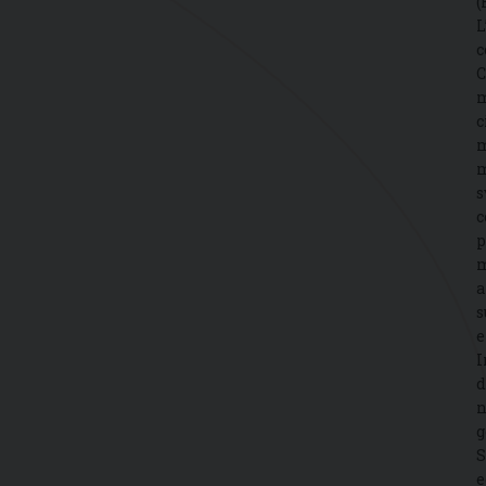
(
L
c
C
m
c
m
m
s
c
p
m
a
s
e
I
d
n
g
S
e