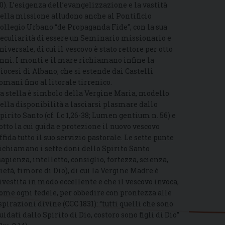
0). L’esigenza dell’evangelizzazione e la vastità
ella missione alludono anche al Pontificio
ollegio Urbano “de Propaganda Fide”, con la sua
eculiarità di essere un Seminario missionario e
niversale, di cui il vescovo è stato rettore per otto
nni. I monti e il mare richiamano infine la
iocesi di Albano, che si estende dai Castelli
omani fino al litorale tirrenico.
a stella è simbolo della Vergine Maria, modello
ella disponibilità a lasciarsi plasmare dallo
pirito Santo (cf. Lc 1,26-38; Lumen gentium n. 56) e
otto la cui guida e protezione il nuovo vescovo
ffida tutto il suo servizio pastorale. Le sette punte
ichiamano i sette doni dello Spirito Santo
sapienza, intelletto, consiglio, fortezza, scienza,
ietà, timore di Dio), di cui la Vergine Madre è
ivestita in modo eccellente e che il vescovo invoca,
ome ogni fedele, per obbedire con prontezza alle
spirazioni divine (CCC 1831): “tutti quelli che sono
uidati dallo Spirito di Dio, costoro sono figli di Dio”