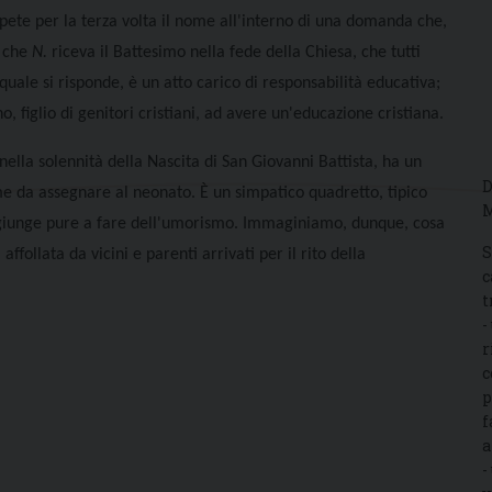
ete per la terza volta il nome all'interno di una domanda che,
 che
N.
riceva il Battesimo nella fede della Chiesa, che tutti
quale si risponde, è un atto carico di responsabilità educativa;
, figlio di genitori cristiani, ad avere un'educazione cristiana.
ella solennità della Nascita di San Giovanni Battista, ha un
D
 da assegnare al neonato. È un simpatico quadretto, tipico
M
li, giunge pure a fare dell'umorismo. Immaginiamo, dunque, cosa
S
ffollata da vicini e parenti arrivati per il rito della
c
t
-
r
c
p
f
a
-