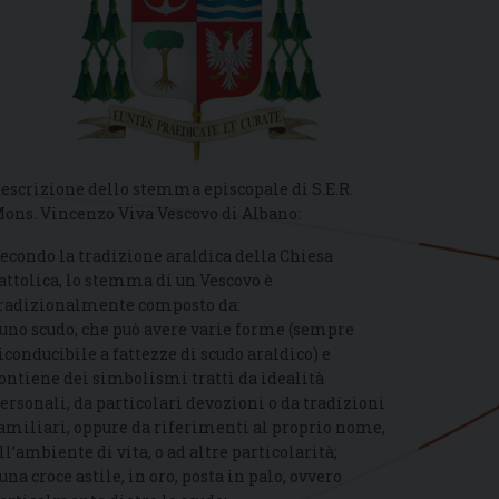
escrizione dello stemma episcopale di S.E.R.
ons. Vincenzo Viva Vescovo di Albano:
econdo la tradizione araldica della Chiesa
attolica, lo stemma di un Vescovo è
radizionalmente composto da:
 uno scudo, che può avere varie forme (sempre
iconducibile a fattezze di scudo araldico) e
ontiene dei simbolismi tratti da idealità
ersonali, da particolari devozioni o da tradizioni
amiliari, oppure da riferimenti al proprio nome,
ll’ambiente di vita, o ad altre particolarità;
 una croce astile, in oro, posta in palo, ovvero