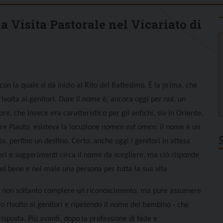
a Visita Pastorale nel Vicariato di
on la quale si dà inizio al Rito del Battesimo. È la prima, che
ivolta ai genitori.
Dare il nome
è, ancora oggi per noi, un
e, che invece era caratteristico per gli antichi, sia in Oriente,
e Plauto, esisteva la locuzione
nomen est omen
: il nome è un
, perfino un destino. Certo, anche oggi i genitori in attesa
ri e suggerimenti circa il nome da scegliere, ma ciò risponde
l bene e nel male una persona per tutta la sua vita
o è non soltanto compiere un riconoscimento, ma pure assumere
o rivolto ai genitori e ripetendo il nome del bambino - che
 risposta. Più avanti, dopo la professione di fede e