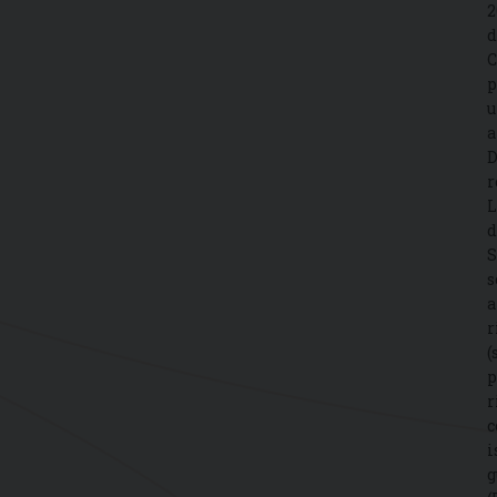
2
d
C
p
u
a
D
r
L
d
S
s
a
r
(
p
r
c
i
g