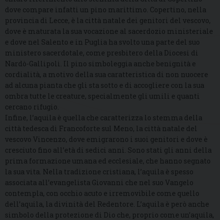
dove compare infatti un pino marittimo. Copertino, nella
provincia di Lecce, è la città natale dei genitori del vescovo,
dove è maturata la sua vocazione al sacerdozio ministeriale
e dove nel Salento e in Puglia ha svolto una parte del suo
ministero sacerdotale, come presbitero della Diocesi di
Nardò-Gallipoli. Il pino simboleggia anche benignità e
cordialità, a motivo della sua caratteristica di non nuocere
ad alcuna pianta che gli sta sotto e di accogliere con la sua
ombra tutte le creature, specialmente gli umili e quanti
cercano rifugio.
Infine, l’aquila è quella che caratterizza lo stemma della
città tedesca di Francoforte sul Meno, la città natale del
vescovo Vincenzo, dove emigrarono i suoi genitori e dove è
cresciuto fino all’età di sedici anni. Sono stati gli anni della
prima formazione umana ed ecclesiale, che hanno segnato
la sua vita. Nella tradizione cristiana, l’aquila è spesso
associata all’evangelista Giovanni che nel suo Vangelo
contempla, con occhio acuto e irremovibile come quello
dell’aquila, la divinità del Redentore. L’aquila è però anche
simbolo della protezione di Dio che, proprio come un’aquila,