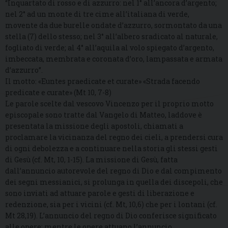
“Inquartato di rosso e di azzurro: nel 1° all’ancora d’argento;
nel 2° ad un monte di tre cime all’italiana di verde,
movente da due burelle ondate d’azzurro, sormontato da una
stella (7) dello stesso; nel 3° all’albero sradicato al naturale,
fogliato di verde; al 4° all’aquila al volo spiegato d’argento,
imbeccata, membrata e coronata d’oro, lampassata e armata
d’azzurro”.
Il motto: «Euntes praedicate et curate» «Strada facendo
predicate e curate» (Mt 10, 7-8)
Le parole scelte dal vescovo Vincenzo per il proprio motto
episcopale sono tratte dal Vangelo di Matteo, laddove è
presentata la missione degli apostoli, chiamati a
proclamare la vicinanza del regno dei cieli, a prendersi cura
di ogni debolezza e a continuare nella storia gli stessi gesti
di Gesù (cf. Mt, 10, 1-15). La missione di Gesù, fatta
dall’annuncio autorevole del regno di Dio e dal compimento
dei segni messianici, si prolunga in quella dei discepoli, che
sono inviati ad attuare parole e gesti di liberazione e
redenzione, sia per i vicini (cf. Mt, 10,6) che per i lontani (cf.
Mt 28,19). L’annuncio del regno di Dio conferisce significato
alle opere; mentre le opere attuano l’annuncio,