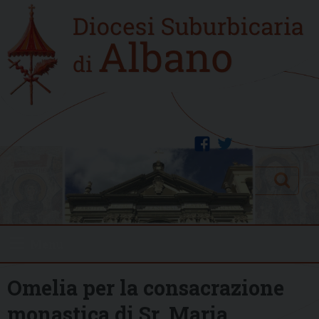
Skip
Home
to
new
content
facebook
twitter
Search
Menu
Omelia per la consacrazione
monastica di Sr. Maria