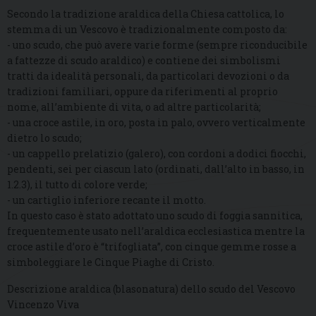
Secondo la tradizione araldica della Chiesa cattolica, lo
stemma di un Vescovo è tradizionalmente composto da:
- uno scudo, che può avere varie forme (sempre riconducibile
a fattezze di scudo araldico) e contiene dei simbolismi
tratti da idealità personali, da particolari devozioni o da
tradizioni familiari, oppure da riferimenti al proprio
nome, all’ambiente di vita, o ad altre particolarità;
- una croce astile, in oro, posta in palo, ovvero verticalmente
dietro lo scudo;
- un cappello prelatizio (galero), con cordoni a dodici fiocchi,
pendenti, sei per ciascun lato (ordinati, dall’alto in basso, in
1.2.3), il tutto di colore verde;
- un cartiglio inferiore recante il motto.
In questo caso è stato adottato uno scudo di foggia sannitica,
frequentemente usato nell’araldica ecclesiastica mentre la
croce astile d’oro è “trifogliata”, con cinque gemme rosse a
simboleggiare le Cinque Piaghe di Cristo.
Descrizione araldica (blasonatura) dello scudo del Vescovo
Vincenzo Viva