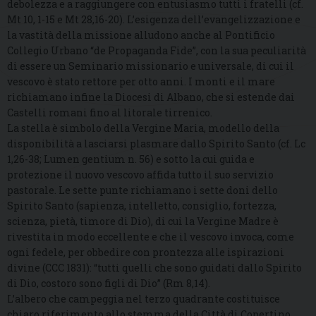
debolezza e a raggiungere con entusiasmo tutti i fratelli (cf.
Mt 10, 1-15 e Mt 28,16-20). L’esigenza dell’evangelizzazione e
la vastità della missione alludono anche al Pontificio
Collegio Urbano “de Propaganda Fide”, con la sua peculiarità
di essere un Seminario missionario e universale, di cui il
vescovo è stato rettore per otto anni. I monti e il mare
richiamano infine la Diocesi di Albano, che si estende dai
Castelli romani fino al litorale tirrenico.
La stella è simbolo della Vergine Maria, modello della
disponibilità a lasciarsi plasmare dallo Spirito Santo (cf. Lc
1,26-38; Lumen gentium n. 56) e sotto la cui guida e
protezione il nuovo vescovo affida tutto il suo servizio
pastorale. Le sette punte richiamano i sette doni dello
Spirito Santo (sapienza, intelletto, consiglio, fortezza,
scienza, pietà, timore di Dio), di cui la Vergine Madre è
rivestita in modo eccellente e che il vescovo invoca, come
ogni fedele, per obbedire con prontezza alle ispirazioni
divine (CCC 1831): “tutti quelli che sono guidati dallo Spirito
di Dio, costoro sono figli di Dio” (Rm 8,14).
L’albero che campeggia nel terzo quadrante costituisce
chiaro riferimento allo stemma della Città di Copertino