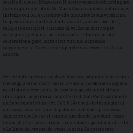
sorella di questo Monastero. Il nostro sguardo abbraccia pure
la famiglia naturale di Sr. Maria Costanza, dov'è nata e dove,
insieme con lei, è cresciuta ed è maturata la sua vocazione.
In questa chiesa siete in tanti: parenti, amici, sacerdoti,
religiose e religiosi' ciascuno di voi ha un motivo per
rallegrarsi, per gioia, per dire grazie. Il fine di questa
celebrazione, però, mira oltre tutti noi e intende
raggiungere la Chiesa intera, perché sia accresciuta la sua
santità.
Perché tutto questo si realizzi davvero, poniamoci facciamo
riecheggiare nei nostri cuori la Parola che abbiamo appena
ascoltato e raccogliamo da essa la suggestione di alcune
immagini. Le prime ci sono offerte di San Paolo contenute
nella seconda lettura (cfr.
Fil
3, 8-14) e sono le immagini di
una corsa, anzi, mi pare di poter dire, di due tipi di corsa.
Anzitutto quella che si compie guardando in avanti, come
fanno gli atleti che corrono in uno stadio, guardando diritto
alla linea del traguardo, verso la meta. In questo caso,