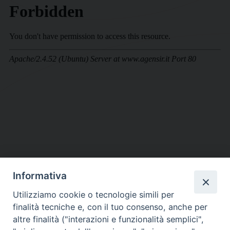
Informativa
DIOCESI SUBURBICARIA DI ALBANO
Utilizziamo cookie o tecnologie simili per
Contatti:
Tel.: 06.93268401 - Fax.: 06.9323844
finalità tecniche e, con il tuo consenso, anche per
E-mail:
curia@diocesidialbano.it
altre finalità ("interazioni e funzionalità semplici",