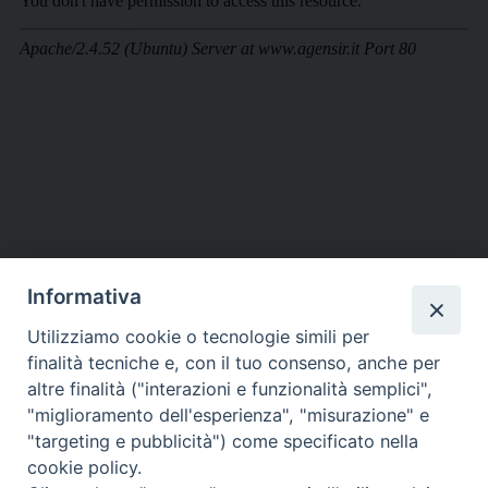
Informativa
DIOCESI SUBURBICARIA DI ALBANO
Utilizziamo cookie o tecnologie simili per
Contatti:
Tel.: 06.93268401 - Fax.: 06.9323844
finalità tecniche e, con il tuo consenso, anche per
E-mail:
curia@diocesidialbano.it
altre finalità ("interazioni e funzionalità semplici",
"miglioramento dell'esperienza", "misurazione" e
Orari:
dal Lunedì al Venerdì Ore: 9:00 - 13:00
"targeting e pubblicità") come specificato nella
cookie policy.
Orario ufficio Matrimoni: