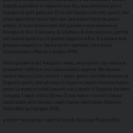
significa perdere il rapporto con Dio, non avvertire più il
bisogno di quel padrone. È ciò che fanno i corrotti, quelli che
erano peccatori come tutti noi, ma hanno fatto un passo
avanti: si sono consolidati nel peccato e non sentono il
bisogno di Dio. O almeno, si illudono di non sentirlo, perché
nel codice genetico c’è questo rapporto a Dio. E siccome non
possono negarlo, si fanno un Dio speciale: loro stessi
(Omelia Santa Marta, 3 giugno 2015).
Nella parabola del Vangelo i santi, sono quelli che vanno a
prendere l’affitto e loro sanno cosa li aspetta. Ma devono
farlo e fanno il loro dovere. I santi: quelli che ubbidiscono al
Signore, quelli che adorano il Signore, quelli che non hanno
perso la memoria dell’amore con il quale il Signore ha fatto
la vigna. I santi nella Chiesa. E così come i corrotti fanno
tanto male alla Chiesa, i santi fanno tanto bene (Omelia
Santa Marta, 3 giugno 2015).
p style=“text-align: right;”A cura di don Gian Franco Poli