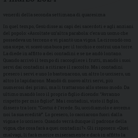
venerdì della seconda settimana di quaresima
In quel tempo, Gesù disse ai capi dei sacerdoti e agli anziani
del popolo: «Ascoltate un’altra parabola: c’era un uomo che
possedeva un terreno e vi piantò una vigna. La circondò con
una siepe, vi scavò una buca per il torchio e costruì una torre.
La diede in affitto a dei contadini e se ne andò lontano.
Quando arrivò il tempo di raccogliere i frutti, mandò i suoi
servi dai contadini a ritirare il raccolto. Ma i contadini
presero i servi e uno lo bastonarono, un altro lo uccisero, un
altro lo lapidarono. Mandò di nuovo altri servi, più
numerosi dei primi, ma li trattarono allo stesso modo. Da
ultimo mandò loro il proprio figlio dicendo: “Avranno
rispetto per mio figlio!”. Ma i contadini, visto il figlio,
dissero tra loro: “Costui è l’erede. Su, uccidiamolo e avremo
noi la sua eredità!”. Lo presero, lo cacciarono fuori dalla
vigna e lo uccisero. Quando verrà dunque il padrone della
vigna, che cosa farà a quei contadini?». Gli risposero: «Quei
malvagi, li farà morire miseramente e darà in affitto la