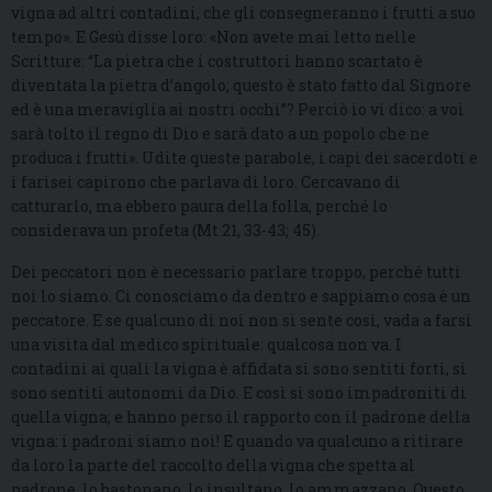
vigna ad altri contadini, che gli consegneranno i frutti a suo
tempo». E Gesù disse loro: «Non avete mai letto nelle
Scritture: “La pietra che i costruttori hanno scartato è
diventata la pietra d’angolo; questo è stato fatto dal Signore
ed è una meraviglia ai nostri occhi”? Perciò io vi dico: a voi
sarà tolto il regno di Dio e sarà dato a un popolo che ne
produca i frutti». Udite queste parabole, i capi dei sacerdoti e
i farisei capirono che parlava di loro. Cercavano di
catturarlo, ma ebbero paura della folla, perché lo
considerava un profeta (Mt 21, 33-43; 45).
Dei peccatori non è necessario parlare troppo, perché tutti
noi lo siamo. Ci conosciamo da dentro e sappiamo cosa è un
peccatore. E se qualcuno di noi non si sente così, vada a farsi
una visita dal medico spirituale: qualcosa non va. I
contadini ai quali la vigna è affidata si sono sentiti forti, si
sono sentiti autonomi da Dio. E così si sono impadroniti di
quella vigna; e hanno perso il rapporto con il padrone della
vigna: i padroni siamo noi! E quando va qualcuno a ritirare
da loro la parte del raccolto della vigna che spetta al
padrone, lo bastonano, lo insultano, lo ammazzano. Questo