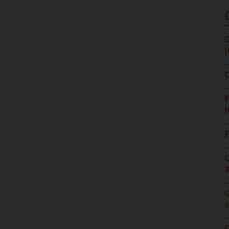
G
(
C
F
(
F
C
3
G
c
G