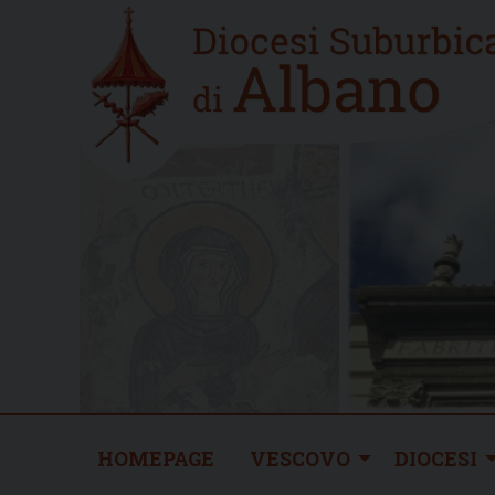
Skip
Home
to
new
content
HOMEPAGE
VESCOVO
DIOCESI