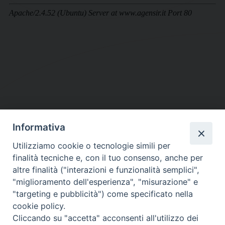
Informativa
DIOCESI SUBURBICARIA DI ALBANO
Utilizziamo cookie o tecnologie simili per
Contatti:
Tel.: 06.93268401 - Fax.: 06.9323844
finalità tecniche e, con il tuo consenso, anche per
E-mail:
curia@diocesidialbano.it
altre finalità ("interazioni e funzionalità semplici",
"miglioramento dell'esperienza", "misurazione" e
Orari:
dal Lunedì al Venerdì Ore: 9:00 - 13:00
"targeting e pubblicità") come specificato nella
cookie policy.
Orario ufficio Matrimoni:
Cliccando su "accetta" acconsenti all'utilizzo dei
Lunedì, Mercoledì e Venerdì, Ore 9:30 - 12:30