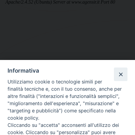
Informativa
DIOCESI SUBURBICARIA DI ALBANO
Utilizziamo cookie o tecnologie simili per
Contatti:
Tel.: 06.93268401 - Fax.: 06.9323844
finalità tecniche e, con il tuo consenso, anche per
E-mail:
curia@diocesidialbano.it
altre finalità ("interazioni e funzionalità semplici",
"miglioramento dell'esperienza", "misurazione" e
Orari:
dal Lunedì al Venerdì Ore: 9:00 - 13:00
"targeting e pubblicità") come specificato nella
cookie policy.
Orario ufficio Matrimoni:
Cliccando su "accetta" acconsenti all'utilizzo dei
Lunedì, Mercoledì e Venerdì, Ore 9:30 - 12:30
cookie. Cliccando su "personalizza" puoi avere