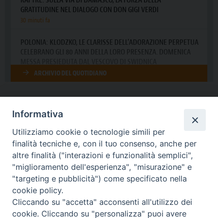
Informativa
DIOCESI SUBURBICARIA DI ALBANO
Utilizziamo cookie o tecnologie simili per
Contatti:
Tel.: 06.93268401 - Fax.: 06.9323844
finalità tecniche e, con il tuo consenso, anche per
E-mail:
curia@diocesidialbano.it
altre finalità ("interazioni e funzionalità semplici",
"miglioramento dell'esperienza", "misurazione" e
Orari:
dal Lunedì al Venerdì Ore: 9:00 - 13:00
"targeting e pubblicità") come specificato nella
cookie policy.
Orario ufficio Matrimoni:
Cliccando su "accetta" acconsenti all'utilizzo dei
Lunedì, Mercoledì e Venerdì, Ore 9:30 - 12:30
cookie. Cliccando su "personalizza" puoi avere