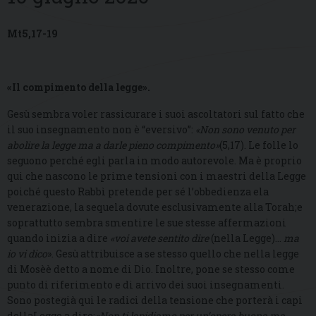
Mt5,17-19
«Il compimento della legge».
Gesù sembra voler rassicurare i suoi ascoltatori sul fatto che
il suo insegnamento non è “eversivo”:
«Non sono venuto per
abolire la legge ma a darle pieno compimento»
(5,17). Le folle lo
seguono perché egli parla in modo autorevole. Ma è proprio
qui che nascono le prime tensioni con i maestri della Legge
poiché questo Rabbì pretende per sé l’obbedienza ela
venerazione, la sequela dovute esclusivamente alla Torah;e
soprattutto sembra smentire le sue stesse affermazioni
quando inizia a dire
«voi avete sentito dire
(nella Legge)…
ma
io vi dico
». Gesù attribuisce a se stesso quello che nella legge
di Mosèè detto a nome di Dio. Inoltre, pone se stesso come
punto di riferimento e di arrivo dei suoi insegnamenti.
Sono postegià qui le radici della tensione che porterà i capi
dellaLegge a dire:
«Non ti lapidiamo per un’opera buona ma