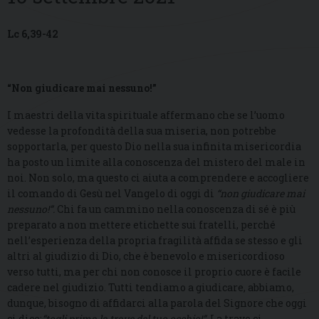
Lc 6,39-42
“Non giudicare mai nessuno!”
I maestri della vita spirituale affermano che se l’uomo
vedesse la profondità della sua miseria, non potrebbe
sopportarla, per questo Dio nella sua infinita misericordia
ha posto un limite alla conoscenza del mistero del male in
noi. Non solo, ma questo ci aiuta a comprendere e accogliere
il comando di Gesù nel Vangelo di oggi di
“non giudicare mai
nessuno!”.
Chi fa un cammino nella conoscenza di sé è più
preparato a non mettere etichette sui fratelli, perché
nell’esperienza della propria fragilità affida se stesso e gli
altri al giudizio di Dio, che è benevolo e misericordioso
verso tutti, ma per chi non conosce il proprio cuore è facile
cadere nel giudizio. Tutti tendiamo a giudicare, abbiamo,
dunque, bisogno di affidarci alla parola del Signore che oggi
ci dice:
“togli prima la trave del tuo occhio!”.
La trave ci