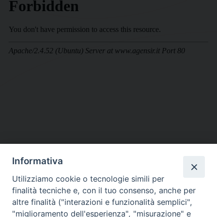
Informativa
DIOCESI SUBURBICARIA DI ALBANO
Utilizziamo cookie o tecnologie simili per
Contatti:
Tel.: 06.93268401 - Fax.: 06.9323844
finalità tecniche e, con il tuo consenso, anche per
E-mail:
curia@diocesidialbano.it
altre finalità ("interazioni e funzionalità semplici",
"miglioramento dell'esperienza", "misurazione" e