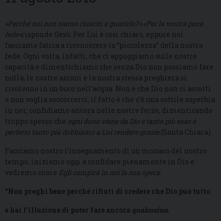
«Perché noi non siamo riusciti a guarirlo?».«Per la vostra poca
fede»
risponde Gesù
.
Per Lui è così chiaro, eppure noi
facciamo fatica a riconoscere la “piccolezza” della nostra
fede. Ogni volta, infatti, che ci appoggiamo sulle nostre
capacità e dimentichiamo che senza Dio non possiamo fare
nulla, le nostre azioni e la nostra stessa preghiera si
risolvono in un buco nell’acqua. Non è che Dio non ci ascolti
o non voglia soccorrerci; il fatto è che c’è una sottile superbia
in noi; confidiamo ancora nelle nostre forze, dimenticando
troppo spesso che
ogni dono viene da Dio e tanto più esso è
perfetto tanto più dobbiamo a Lui rendere grazie
(Santa Chiara).
Facciamo nostro l’insegnamento di un monaco del nostro
tempo, iniziamo oggi a confidare pienamente in Dio e
vedremo come
Egli compirà in noi la sua opera
:
“Non preghi bene perché rifiuti di credere che Dio può tutto
e hai l’illusione di poter fare ancora
qualcosina
.