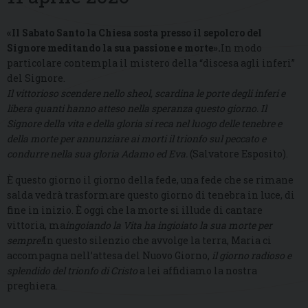
«Il Sabato Santo la Chiesa sosta presso il sepolcro del
Signore meditando la sua passione e morte».
In modo
particolare contempla il mistero della “discesa agli inferi”
del Signore.
Il vittorioso scendere nello sheol, scardina le porte degli inferi e
libera quanti hanno atteso nella speranza questo giorno. Il
Signore della vita e della gloria si reca nel luogo delle tenebre e
della morte per annunziare ai morti il trionfo sul peccato e
condurre nella sua gloria Adamo ed Eva.
(Salvatore Esposito).
È questo giorno il giorno della fede, una fede che se rimane
salda vedrà trasformare questo giorno di tenebra in luce, di
fine in inizio. È oggi che la morte si illude di cantare
vittoria, ma
ingoiando la Vita ha ingioiato la sua morte per
sempre!
In questo silenzio che avvolge la terra, Maria ci
accompagna nell’attesa del Nuovo Giorno,
il giorno radioso e
splendido del trionfo di Cristo
a lei affidiamo la nostra
preghiera.