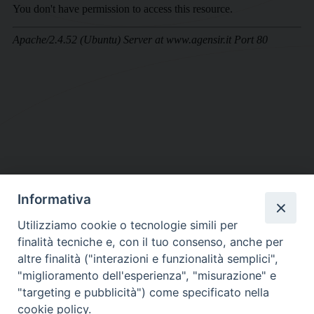
Informativa
DIOCESI SUBURBICARIA DI ALBANO
Utilizziamo cookie o tecnologie simili per
Contatti:
Tel.: 06.93268401 - Fax.: 06.9323844
finalità tecniche e, con il tuo consenso, anche per
E-mail:
curia@diocesidialbano.it
altre finalità ("interazioni e funzionalità semplici",
"miglioramento dell'esperienza", "misurazione" e
Orari:
dal Lunedì al Venerdì Ore: 9:00 - 13:00
"targeting e pubblicità") come specificato nella
cookie policy.