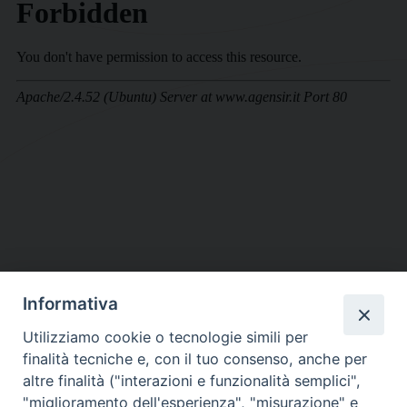
Informativa
DIOCESI SUBURBICARIA DI ALBANO
Utilizziamo cookie o tecnologie simili per
Contatti:
Tel.: 06.93268401 - Fax.: 06.9323844
finalità tecniche e, con il tuo consenso, anche per
E-mail:
curia@diocesidialbano.it
altre finalità ("interazioni e funzionalità semplici",
"miglioramento dell'esperienza", "misurazione" e