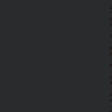
G
(
C
F
(
F
C
3
G
c
G