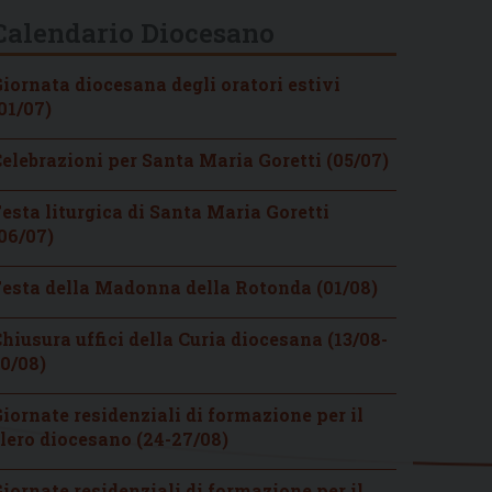
Calendario Diocesano
iornata diocesana degli oratori estivi
01/07)
elebrazioni per Santa Maria Goretti (05/07)
esta liturgica di Santa Maria Goretti
06/07)
esta della Madonna della Rotonda (01/08)
hiusura uffici della Curia diocesana (13/08-
0/08)
iornate residenziali di formazione per il
lero diocesano (24-27/08)
iornate residenziali di formazione per il