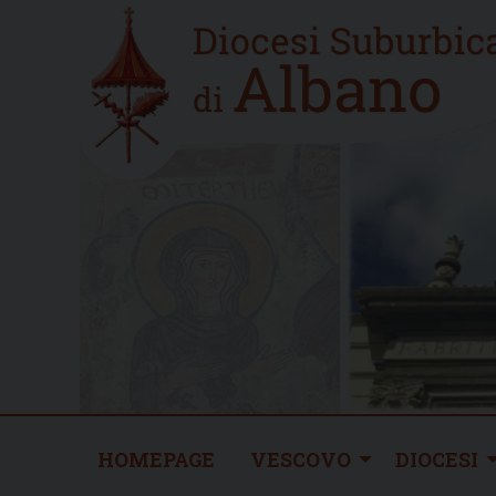
Skip
Home
to
new
content
HOMEPAGE
VESCOVO
DIOCESI