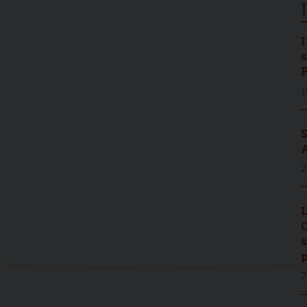
I
s
P
1
S
A
2
L
C
s
p
7