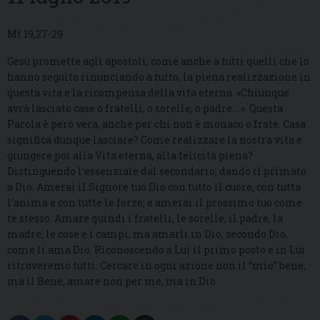
Mt 19,27-29
Gesù promette agli apostoli, come anche a tutti quelli che lo
hanno seguito rinunciando a tutto, la piena realizzazione in
questa vita e la ricompensa della vita eterna. «Chiunque
avrà lasciato case o fratelli, o sorelle, o padre …». Questa
Parola è però vera, anche per chi non è monaco o frate. Casa
significa dunque lasciare? Come realizzare la nostra vita e
giungere poi alla Vita eterna, alla felicità piena?
Distinguendo l’essenziale dal secondario; dando il primato
a Dio. Amerai il Signore tuo Dio con tutto il cuore, con tutta
l’anima e con tutte le forze; e amerai il prossimo tuo come
te stesso. Amare quindi i fratelli, le sorelle, il padre, la
madre, le cose e i campi, ma amarli in Dio, secondo Dio,
come li ama Dio. Riconoscendo a Lui il primo posto e in Lui
ritroveremo tutti. Cercare in ogni azione non il “mio” bene,
ma il Bene; amare non per me, ma in Dio.