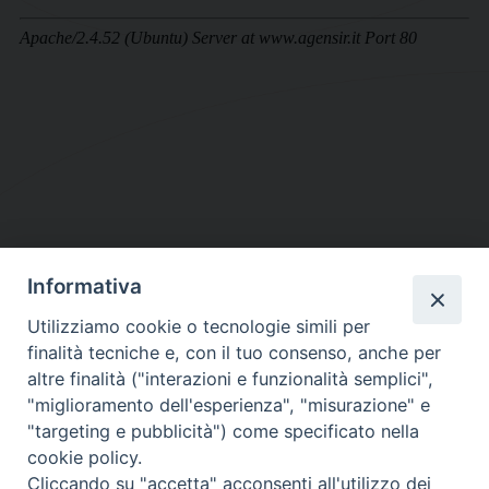
Informativa
DIOCESI SUBURBICARIA DI ALBANO
Utilizziamo cookie o tecnologie simili per
Contatti:
Tel.: 06.93268401 - Fax.: 06.9323844
finalità tecniche e, con il tuo consenso, anche per
E-mail:
curia@diocesidialbano.it
altre finalità ("interazioni e funzionalità semplici",
"miglioramento dell'esperienza", "misurazione" e
Orari:
dal Lunedì al Venerdì Ore: 9:00 - 13:00
"targeting e pubblicità") come specificato nella
cookie policy.
Orario ufficio Matrimoni:
Cliccando su "accetta" acconsenti all'utilizzo dei