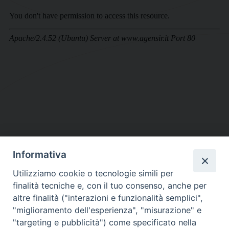
Informativa
DIOCESI SUBURBICARIA DI ALBANO
Utilizziamo cookie o tecnologie simili per
Contatti:
Tel.: 06.93268401 - Fax.: 06.9323844
finalità tecniche e, con il tuo consenso, anche per
E-mail:
curia@diocesidialbano.it
altre finalità ("interazioni e funzionalità semplici",
"miglioramento dell'esperienza", "misurazione" e
Orari:
dal Lunedì al Venerdì Ore: 9:00 - 13:00
"targeting e pubblicità") come specificato nella