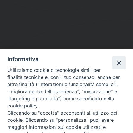
Informativa
DIOCESI SUBURBICARIA DI ALBANO
Utilizziamo cookie o tecnologie simili per
Contatti:
Tel.: 06.93268401 - Fax.: 06.9323844
finalità tecniche e, con il tuo consenso, anche per
E-mail:
curia@diocesidialbano.it
altre finalità ("interazioni e funzionalità semplici",
"miglioramento dell'esperienza", "misurazione" e
Orari:
dal Lunedì al Venerdì Ore: 9:00 - 13:00
"targeting e pubblicità") come specificato nella
cookie policy.
Orario ufficio Matrimoni:
Cliccando su "accetta" acconsenti all'utilizzo dei
Lunedì, Mercoledì e Venerdì, Ore 9:30 - 12:30
cookie. Cliccando su "personalizza" puoi avere
maggiori informazioni sui cookie utilizzati e