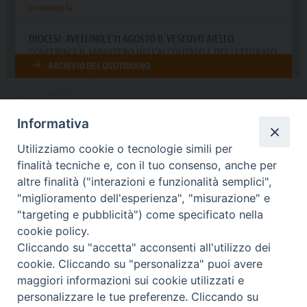
Informativa
DIOCESI SUBURBICARIA DI ALBANO
Utilizziamo cookie o tecnologie simili per
Contatti:
Tel.: 06.93268401 - Fax.: 06.9323844
finalità tecniche e, con il tuo consenso, anche per
E-mail:
curia@diocesidialbano.it
altre finalità ("interazioni e funzionalità semplici",
"miglioramento dell'esperienza", "misurazione" e
Orari:
dal Lunedì al Venerdì Ore: 9:00 - 13:00
"targeting e pubblicità") come specificato nella
cookie policy.
Orario ufficio Matrimoni:
Cliccando su "accetta" acconsenti all'utilizzo dei
Lunedì, Mercoledì e Venerdì, Ore 9:30 - 12:30
cookie. Cliccando su "personalizza" puoi avere
maggiori informazioni sui cookie utilizzati e
personalizzare le tue preferenze. Cliccando su