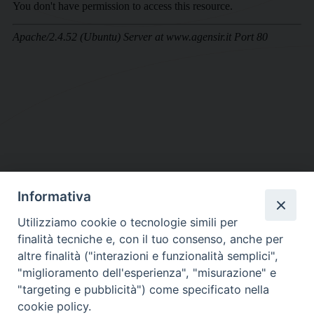
Informativa
DIOCESI SUBURBICARIA DI ALBANO
Utilizziamo cookie o tecnologie simili per
Contatti:
Tel.: 06.93268401 - Fax.: 06.9323844
finalità tecniche e, con il tuo consenso, anche per
E-mail:
curia@diocesidialbano.it
altre finalità ("interazioni e funzionalità semplici",
"miglioramento dell'esperienza", "misurazione" e
Orari:
dal Lunedì al Venerdì Ore: 9:00 - 13:00
"targeting e pubblicità") come specificato nella
cookie policy.
Orario ufficio Matrimoni: