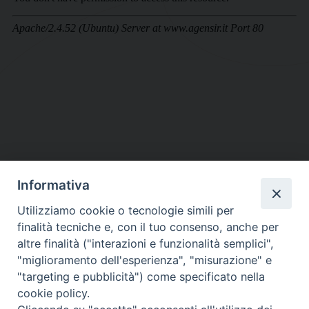
Informativa
DIOCESI SUBURBICARIA DI ALBANO
Utilizziamo cookie o tecnologie simili per
Contatti:
Tel.: 06.93268401 - Fax.: 06.9323844
finalità tecniche e, con il tuo consenso, anche per
E-mail:
curia@diocesidialbano.it
altre finalità ("interazioni e funzionalità semplici",
"miglioramento dell'esperienza", "misurazione" e
Orari:
dal Lunedì al Venerdì Ore: 9:00 - 13:00
"targeting e pubblicità") come specificato nella
cookie policy.
Orario ufficio Matrimoni: