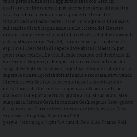
tante persone, ma solo l’appuntamento con Gesù, in
quell’ora che Dio conosce, può dare senso pieno alla nostra
vita e rendere fecondi i nostri progetti e le nostre
iniziative.Non basta costruirsi un’immagine di Dio basata
sul sentito dire; bisogna andare alla ricerca del Maestro
divino e andare dove Lui abita. La richiesta dei due discepoli
a Gesù: «Dove dimori?» (v. 38), ha un senso spirituale forte:
esprime il desiderio di sapere dove abita il Maestro, per
poter stare con Lui. La vita di fede consiste nel desiderio di
stare con il Signore, e dunque in una ricerca continua del
luogo dove Egli abita. Questo significa che siamo chiamati a
superare una religiosità abitudinaria e scontata, ravvivando
l’incontro con Gesù nella preghiera, nella meditazione
della Parola di Dio e nella frequenza ai Sacramenti, per
stare con Lui e portare frutto grazie a Lui, al suo aiuto, alla
sua grazia.Cercare Gesù, incontrare Gesù, seguire Gesù: questo
è il cammino. Cercare Gesù, incontrare Gesù, seguire Gesù.
Francesco, Angelus, 14 gennaio 2018
p style=“text-align: right;”>A cura di Don Gian Franco Poli