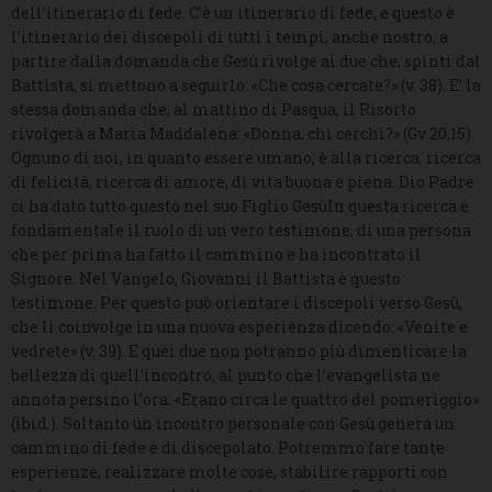
dell’itinerario di fede. C’è un itinerario di fede, e questo è
l’itinerario dei discepoli di tutti i tempi, anche nostro, a
partire dalla domanda che Gesù rivolge ai due che, spinti dal
Battista, si mettono a seguirlo: «Che cosa cercate?» (v. 38). E’ la
stessa domanda che, al mattino di Pasqua, il Risorto
rivolgerà a Maria Maddalena: «Donna, chi cerchi?» (Gv 20,15).
Ognuno di noi, in quanto essere umano, è alla ricerca: ricerca
di felicità, ricerca di amore, di vita buona e piena. Dio Padre
ci ha dato tutto questo nel suo Figlio GesùIn questa ricerca è
fondamentale il ruolo di un vero testimone, di una persona
che per prima ha fatto il cammino e ha incontrato il
Signore. Nel Vangelo, Giovanni il Battista è questo
testimone. Per questo può orientare i discepoli verso Gesù,
che li coinvolge in una nuova esperienza dicendo: «Venite e
vedrete» (v. 39). E quei due non potranno più dimenticare la
bellezza di quell’incontro, al punto che l’evangelista ne
annota persino l’ora: «Erano circa le quattro del pomeriggio»
(ibid.). Soltanto un incontro personale con Gesù genera un
cammino di fede e di discepolato. Potremmo fare tante
esperienze, realizzare molte cose, stabilire rapporti con