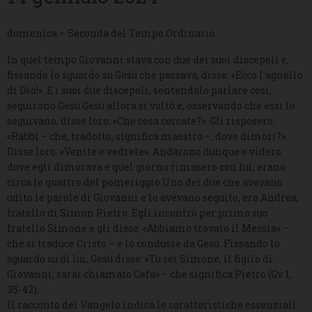
domenica – Seconda del Tempo Ordinario
In quel tempo Giovanni stava con due dei suoi discepoli e,
fissando lo sguardo su Gesù che passava, disse: «Ecco l’agnello
di Dio!». E i suoi due discepoli, sentendolo parlare così,
seguirono Gesù.Gesù allora si voltò e, osservando che essi lo
seguivano, disse loro: «Che cosa cercate?». Gli risposero:
«Rabbì – che, tradotto, significa maestro –, dove dimori?».
Disse loro: «Venite e vedrete». Andarono dunque e videro
dove egli dimorava e quel giorno rimasero con lui; erano
circa le quattro del pomeriggio.Uno dei due che avevano
udito le parole di Giovanni e lo avevano seguito, era Andrea,
fratello di Simon Pietro. Egli incontrò per primo suo
fratello Simone e gli disse: «Abbiamo trovato il Messia» –
che si traduce Cristo – e lo condusse da Gesù. Fissando lo
sguardo su di lui, Gesù disse: «Tu sei Simone, il figlio di
Giovanni; sarai chiamato Cefa» – che significa Pietro (Gv 1,
35-42).
Il racconto del Vangelo indica le caratteristiche essenziali